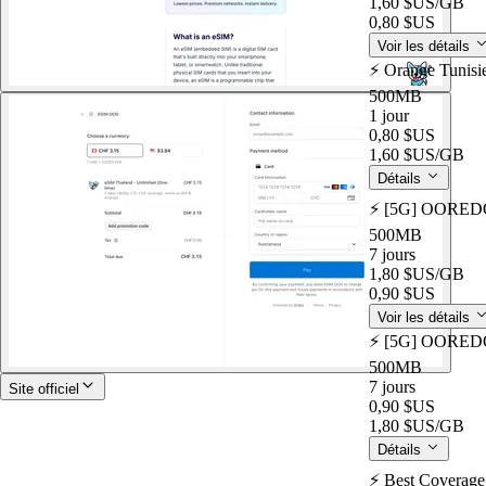
1,60 $US
/GB
0,80 $US
Voir les détails
⚡️ Orange Tunisi
500MB
1 jour
0,80 $US
1,60 $US
/GB
Détails
⚡️ [5G] OOREDO
500MB
7 jours
1,80 $US
/GB
0,90 $US
Voir les détails
⚡️ [5G] OOREDO
500MB
7 jours
Site officiel
0,90 $US
1,80 $US
/GB
Détails
⚡️ Best Coverage