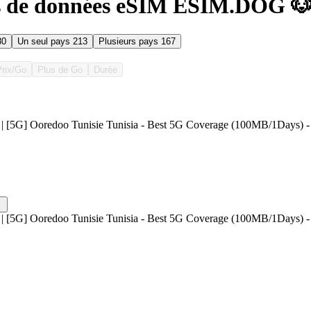
s de données eSIM ESIM.DOG 🐶 
80
Un seul pays
213
Plusieurs pays
167
Prix/Go
Plus de Go
Durée
| [5G] Ooredoo Tunisie Tunisia - Best 5G Coverage (100MB/1Days) - 
| [5G] Ooredoo Tunisie Tunisia - Best 5G Coverage (100MB/1Days) - 