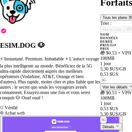
Forfait
Tous les plans
3
Trier :
Moins cher
NOM
DONNÉES
DURÉE
ESIM.DOG 🐶
PRIX/GO
PRIX
🎁 $0.53 + VPN 
100MB
⚡️ Instantané. Premium. Imbattable ⚡️ L'astuce voyage
1 jour
la plus intelligente au monde. Bénéficiez de la 5G
5,30 $US
/GB
ultra-rapide directement auprès des meilleurs
0,53 $US
opérateurs (Vodafone, AT&T, Orange et bien
5G
d'autres). Plus rapide, moins cher et plus fiable que les
autres : le secret que seuls les voyageurs avisés
Voir les détails
connaissent. Essayez-nous une fois et vous serez
🎁 $0.53 + VPN 
conquis 🐶 Ouaf ouaf !
100MB
1 jour
Vérifié
0,53 $US
Achat web
5,30 $US
/GB
5G
Détails