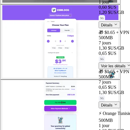
1 jour
0,60 $US
1,20 $US
/GB
5G
Détails
🎁 $0.65 + VPN 
500MB
7 jours
1,30 $US
/GB
0,65 $US
5G
Voir les détails
🎁 $0.65 + VPN 
500MB
7 jours
0,65 $US
1,30 $US
/GB
5G
Détails
⚡️ Orange Tunisi
500MB
1 jour