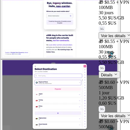
🎁 $0.55 + VPN 
100MB
30 jours
5,50 $US
/GB
0,55 $US
5G
Voir les détails
🎁 $0.55 + VPN 
100MB
30 jours
0,55 $US
5,50 $US
/GB
5G
Détails
🎁 $0.60 + VPN 
500MB
1 jour
1,20 $US
/GB
0,60 $US
5G
Voir les détails
🎁 $0.60 + VPN 
500MB