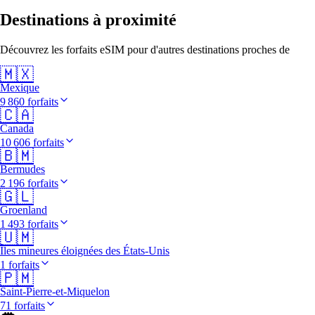
Destinations à proximité
Découvrez les forfaits eSIM pour d'autres destinations proches de
🇲🇽
Mexique
9 860 forfaits
🇨🇦
Canada
10 606 forfaits
🇧🇲
Bermudes
2 196 forfaits
🇬🇱
Groenland
1 493 forfaits
🇺🇲
Îles mineures éloignées des États-Unis
1 forfaits
🇵🇲
Saint-Pierre-et-Miquelon
71 forfaits