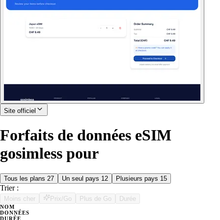
Site officiel
Forfaits de données eSIM
gosimless pour
Tous les plans
27
Un seul pays
12
Plusieurs pays
15
Trier :
Moins cher
Prix/Go
Plus de Go
Durée
NOM
DONNÉES
DURÉE