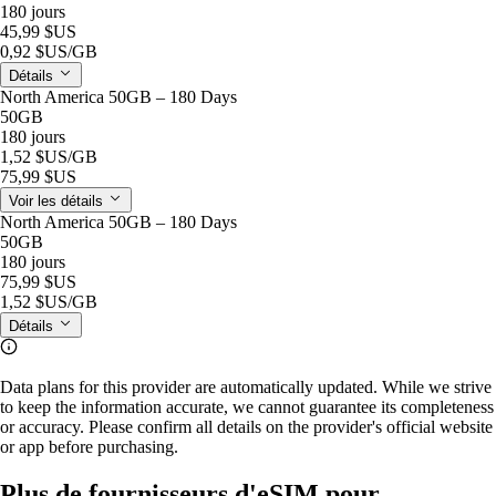
180 jours
45,99 $US
0,92 $US
/GB
Détails
North America 50GB – 180 Days
50GB
180 jours
1,52 $US
/GB
75,99 $US
Voir les détails
North America 50GB – 180 Days
50GB
180 jours
75,99 $US
1,52 $US
/GB
Détails
Data plans for this provider are automatically updated. While we strive
to keep the information accurate, we cannot guarantee its completeness
or accuracy. Please confirm all details on the provider's official website
or app before purchasing.
Plus de fournisseurs d'eSIM pour