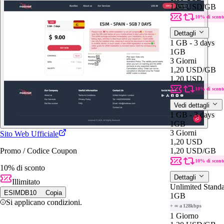
1,00 USD
/GB
10% di scont
Dettagli
1 GB - 3 days
1GB
3 Giorni
1,20 USD
/GB
1,20 USD
10% di scont
Vedi dettagli
1 GB - 3 days
1GB
3 Giorni
Sito Web Ufficiale
1,20 USD
Promo / Codice Coupon
1,20 USD
/GB
10% di scont
10% di sconto
Dettagli
Illimitato
Unlimited Stand
ESIMDB10
Copia
1GB
Si applicano condizioni.
+ ∞ a 128kbps
1 Giorno