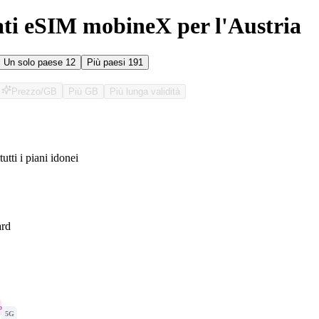
ati eSIM mobineX per l'Austria
Un solo paese
12
Più paesi
191
Prezzo/GB
Più GB
Più lunga validità
tutti i piani idonei
O
ard
o
5G