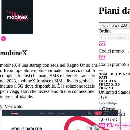
Piani d
Tutti i piani
203
Ordina:
Più economico
Codici promo
mobineX
Codici promo
Su 
mobineX è una startup con sede nel Regno Unito che
offre un operatore mobile virtuale con servizi mobili
NOME DEL PIAN
completi, inclusi chiamate, SMS e internet. Lanciato
DATI
nel 2023, mobineX fornisce eSIM a livello globale,
VALIDITÀ
PREZZO/GB
incluso il 5G dove disponibile. È la soluzione ideale
PREZZO
per i viaggiatori che necessitano di una connessione
Unlimited Stand
internet affidabile.
1GB
+ ∞ a 128kbps
Verificato
1 Giorno
1,00 USD
/GB
1,00 USD
10% di scont