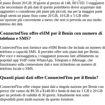
il piano Benin 20 GB 30 giorni al prezzo di 148, 00 USD. I viaggiatori
che necessitano di più dati di questo potrebbero dover acquistare dati
aggiuntivi o considerare più piani più piccoli, ma per la maggior parte
degli utenti un piano fisso come 20 GB, 10 GB o 5 GB offre
un’opzione più conveniente a meno che non si preveda un uso molto
intenso dei dati.
ConnectedYou offre eSIM per il Benin con numero di
telefono e SMS?
ConnectedYou non fornisce una eSIM Benin che includa un numero di
telefono o capacità SMS. Il provider offre solo piani dati per Benin.
Per voce e messaggistica, i viaggiatori possono fare affidamento su
popolari app VoIP come WhatsApp, Telegram o iMessage, che
funzionano sulla connessione dati e non richiedono un numero di
telefono locale o SMS.
Quanti piani dati offre ConnectedYou per il Benin?
ConnectedYou offre cinque piani dati a singola nazione per Benin con
prezzi che vanno da $9.50 a $148.00 e limiti di dati tra 1 GB e 20 GB
per un periodo di validità di 30 giorni. Attualmente non sono
disponibili piani multi‑nazione da questo fornitore.