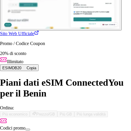
Sito Web Ufficiale
Promo / Codice Coupon
20% di sconto
Illimitato
ESIMDB20
Copia
Piani dati eSIM ConnectedYou
per il Benin
Ordina:
Più economico
Prezzo/GB
Più GB
Più lunga validità
Codici promo