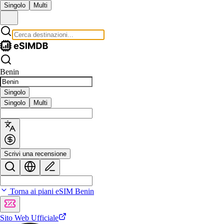
Singolo
Multi
Benin
Singolo
Singolo
Multi
Scrivi una recensione
Torna ai piani eSIM Benin
Sito Web Ufficiale