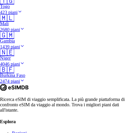
🇹🇬
Togo
423 piani
🇲🇱
Mali
2680 piani
🇬🇲
Gambia
1439 piani
🇳🇪
Niger
4046 piani
🇧🇫
Burkina Faso
2474 piani
Ricerca eSIM di viaggio semplificata. La più grande piattaforma di
confronto eSIM da viaggio al mondo. Trova i migliori piani dati
all'istante.
Esplora