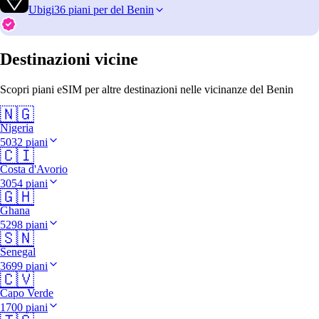
Ubigi
36 piani per del Benin
Destinazioni vicine
Scopri piani eSIM per altre destinazioni nelle vicinanze del Benin
🇳🇬
Nigeria
5032 piani
🇨🇮
Costa d'Avorio
3054 piani
🇬🇭
Ghana
5298 piani
🇸🇳
Senegal
3699 piani
🇨🇻
Capo Verde
1700 piani