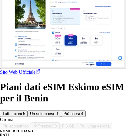
Sito Web Ufficiale
Piani dati eSIM Eskimo eSIM
per il Benin
Tutti i piani
5
Un solo paese
1
Più paesi
4
Ordina:
Più economico
Prezzo/GB
Più GB
Più lunga validità
NOME DEL PIANO
DATI