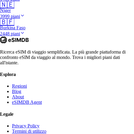
🇳🇪
Niger
3999 piani
🇧🇫
Burkina Faso
2448 piani
Ricerca eSIM di viaggio semplificata. La più grande piattaforma di
confronto eSIM da viaggio al mondo. Trova i migliori piani dati
all'istante.
Esplora
Regioni
Blog
About
eSIMDB Agent
Legale
Privacy Policy
Termini di utilizzo