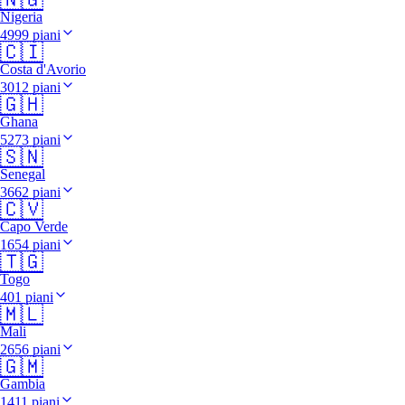
Nigeria
4999 piani
🇨🇮
Costa d'Avorio
3012 piani
🇬🇭
Ghana
5273 piani
🇸🇳
Senegal
3662 piani
🇨🇻
Capo Verde
1654 piani
🇹🇬
Togo
401 piani
🇲🇱
Mali
2656 piani
🇬🇲
Gambia
1411 piani