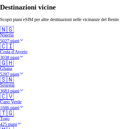
Destinazioni vicine
Scopri piani eSIM per altre destinazioni nelle vicinanze del Benin
🇳🇬
Nigeria
5027 piani
🇨🇮
Costa d'Avorio
3038 piani
🇬🇭
Ghana
5287 piani
🇸🇳
Senegal
3683 piani
🇨🇻
Capo Verde
1686 piani
🇹🇬
Togo
425 piani