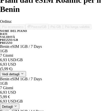
Piani dati eSIM Roamic per il
Benin
Ordina:
Più economico
Prezzo/GB
Più GB
Più lunga validità
NOME DEL PIANO
DATI
VALIDITÀ
PREZZO/GB
PREZZO
Benin eSIM 1GB / 7 Days
1GB
7 Giorni
6,93 USD
/GB
6,93 USD
(5,99 €)
Vedi dettagli
Benin eSIM 1GB / 7 Days
1GB
7 Giorni
6,93 USD
5,99 €
6,93 USD
/GB
Dettagli