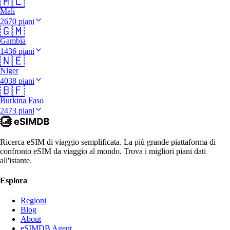
🇲🇱
Mali
2670 piani
🇬🇲
Gambia
1436 piani
🇳🇪
Niger
4038 piani
🇧🇫
Burkina Faso
2473 piani
Ricerca eSIM di viaggio semplificata. La più grande piattaforma di
confronto eSIM da viaggio al mondo. Trova i migliori piani dati
all'istante.
Esplora
Regioni
Blog
About
eSIMDB Agent