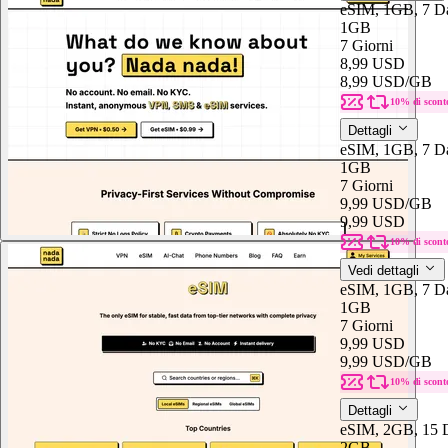
eSIM, 1GB, 7 Da
1GB
7 Giorni
8,99 USD
8,99 USD
/GB
10% di scont
Dettagli
eSIM, 1GB, 7 D
1GB
7 Giorni
9,99 USD
/GB
9,99 USD
10% di scont
Vedi dettagli
eSIM, 1GB, 7 D
1GB
7 Giorni
9,99 USD
9,99 USD
/GB
10% di scont
Dettagli
eSIM, 2GB, 15 D
2GB