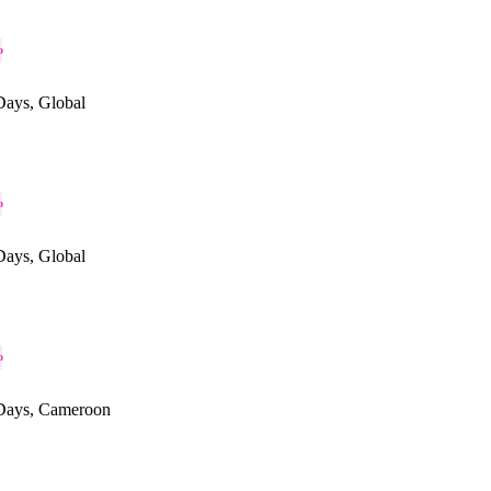
o
ays, Global
o
ays, Global
o
Days, Cameroon