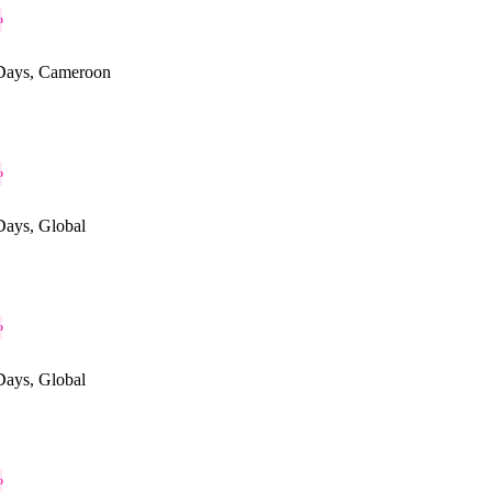
o
Days, Cameroon
o
ays, Global
o
ays, Global
o