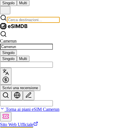
Singolo
Multi
Camerun
Singolo
Singolo
Multi
Scrivi una recensione
Torna ai piani eSIM Camerun
Sito Web Ufficiale