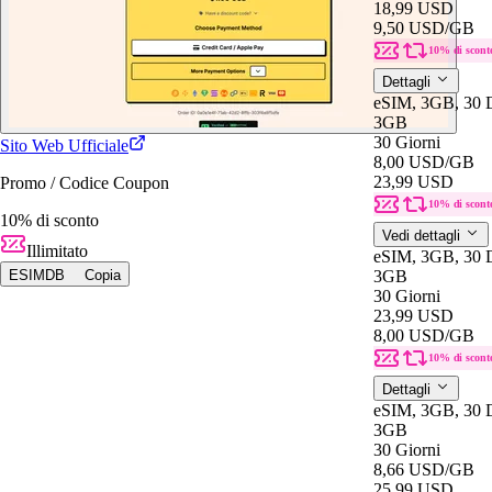
18,99 USD
9,50 USD
/GB
10% di scont
Dettagli
eSIM, 3GB, 30 D
3GB
30 Giorni
Sito Web Ufficiale
8,00 USD
/GB
23,99 USD
Promo / Codice Coupon
10% di scont
10% di sconto
Vedi dettagli
Illimitato
eSIM, 3GB, 30 D
ESIMDB
Copia
3GB
30 Giorni
23,99 USD
8,00 USD
/GB
10% di scont
Dettagli
eSIM, 3GB, 30 
3GB
30 Giorni
8,66 USD
/GB
25,99 USD