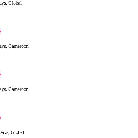
ys, Global
o
ays, Cameroon
o
ays, Cameroon
o
ays, Global