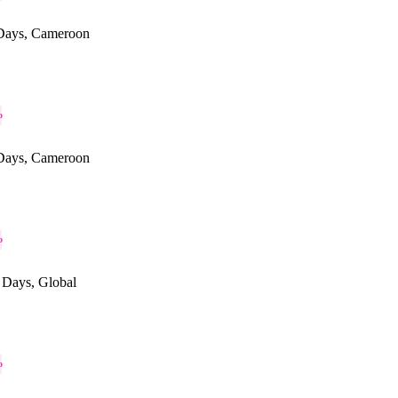
Days, Cameroon
o
Days, Cameroon
o
Days, Global
o