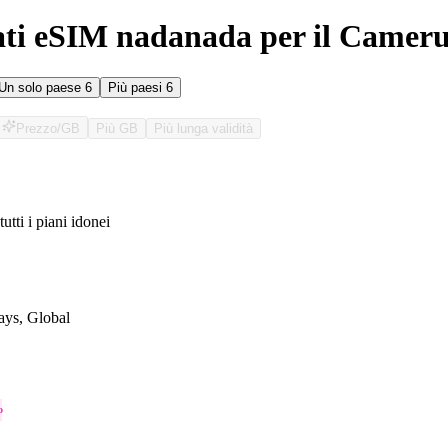
ati eSIM nadanada per il Camer
Un solo paese
6
Più paesi
6
Prezzo/GB
Più GB
Più lunga validità
tutti i piani idonei
O
ys, Global
o