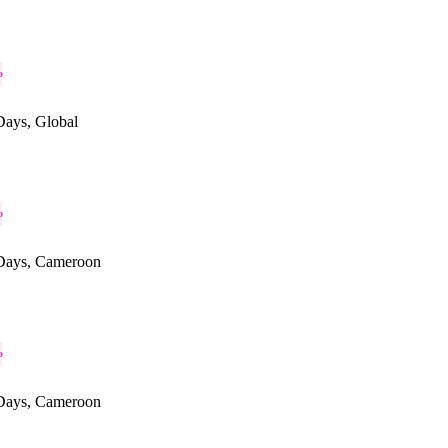
o
ays, Global
o
Days, Cameroon
o
Days, Cameroon