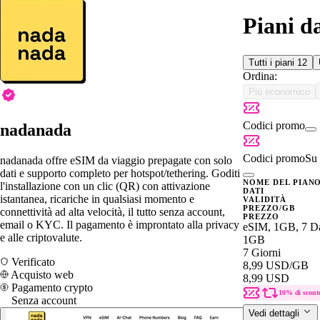
Piani d
Tutti i piani
12
Ordina:
Più economico
Codici promo
nadanada
Codici promo
Su 
nadanada offre eSIM da viaggio prepagate con solo
dati e supporto completo per hotspot/tethering. Goditi
NOME DEL PIAN
l'installazione con un clic (QR) con attivazione
DATI
istantanea, ricariche in qualsiasi momento e
VALIDITÀ
PREZZO/GB
connettività ad alta velocità, il tutto senza account,
PREZZO
email o KYC. Il pagamento è improntato alla privacy
eSIM, 1GB, 7 Da
e alle criptovalute.
1GB
7 Giorni
Verificato
8,99 USD
/GB
Acquisto web
8,99 USD
Pagamento crypto
10% di scont
Senza account
Vedi dettagli