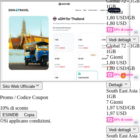
Global 72 - 1G
1GB
7 Giorni
1,80 USD
/GB
1,80 USD
10% di sconto
5G
Vedi dettagli
Global 72 - 1G
1GB
7 Giorni
1,80 USD
1,80 USD
/GB
10% di sconto
5G
Dettagli
Sito Web Ufficiale
South East Asia
1GB
Promo / Codice Coupon
7 Giorni
1,97 USD
/GB
10% di sconto
1,97 USD
ESIMDB
Copia
10% di sconto
Si applicano condizioni.
5G
Vedi dettagli
South East Asia