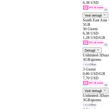
6,38 USD
10% di sconto
5G
Vedi dettagli
South East Asia
5GB
30 Giorni
6,38 USD
1,28 USD
/GB
10% di sconto
5G
Dettagli
Unlimited-3Days
3GB
/giorno
+ ∞ a 1Mbps
3 Giorni
0,86 USD
/GB
7,70 USD
10% di sconto
5G
Vedi dettagli
Unlimited-3Days
3GB
/giorno
+ ∞ a 1Mbps