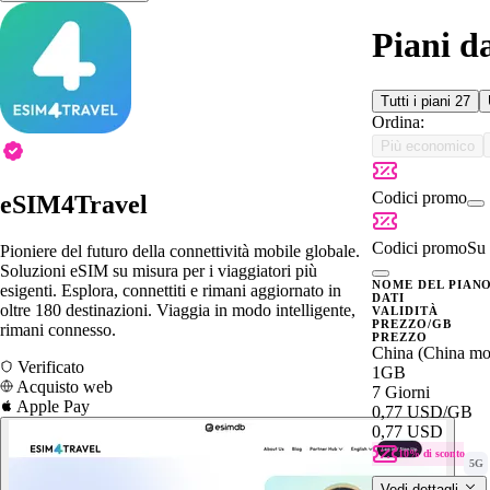
Piani d
Tutti i piani
27
Ordina:
Più economico
Codici promo
eSIM4Travel
Codici promo
Su 
Pioniere del futuro della connettività mobile globale.
Soluzioni eSIM su misura per i viaggiatori più
NOME DEL PIAN
esigenti. Esplora, connettiti e rimani aggiornato in
DATI
oltre 180 destinazioni. Viaggia in modo intelligente,
VALIDITÀ
PREZZO/GB
rimani connesso.
PREZZO
China (China mo
Verificato
1GB
Acquisto web
7 Giorni
Apple Pay
0,77 USD
/GB
0,77 USD
10% di sconto
5G
Vedi dettagli