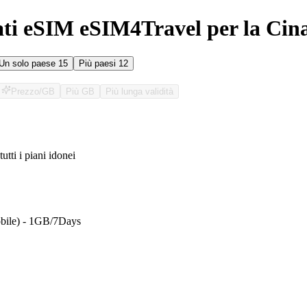
ati eSIM eSIM4Travel per la Cin
Un solo paese
15
Più paesi
12
Prezzo/GB
Più GB
Più lunga validità
tutti i piani idonei
O
bile) - 1GB/7Days