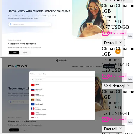
China (China mo
1GB
7 Giorni
0,77 USD
0,77 USD
/GB
10% di sconto
5G
Dettagli
China (China mo
1GB
1 Giorno
1,23 USD
/GB
1,23 USD
10% di sconto
5G
Vedi dettagli
China (China mo
1GB
1 Giorno
1,23 USD
1,23 USD
/GB
10% di sconto
5G
Dettagli