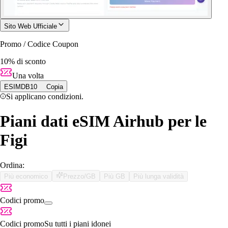
Sito Web Ufficiale
Promo / Codice Coupon
10% di sconto
Una volta
ESIMDB10
Copia
Si applicano condizioni.
Piani dati eSIM Airhub per le
Figi
Ordina:
Più economico
Prezzo/GB
Più GB
Più lunga validità
Codici promo
Codici promo
Su tutti i piani idonei