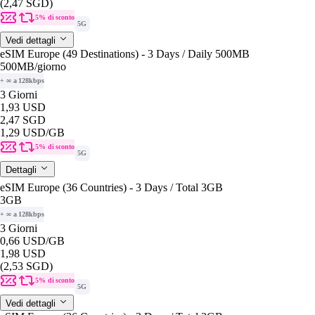
(2,47 SGD)
5% di sconto
5G
Vedi dettagli
eSIM Europe (49 Destinations) - 3 Days / Daily 500MB
500MB
/giorno
+ ∞ a 128kbps
3 Giorni
1,93 USD
2,47 SGD
1,29 USD
/GB
5% di sconto
5G
Dettagli
eSIM Europe (36 Countries) - 3 Days / Total 3GB
3GB
+ ∞ a 128kbps
3 Giorni
0,66 USD
/GB
1,98 USD
(2,53 SGD)
5% di sconto
5G
Vedi dettagli