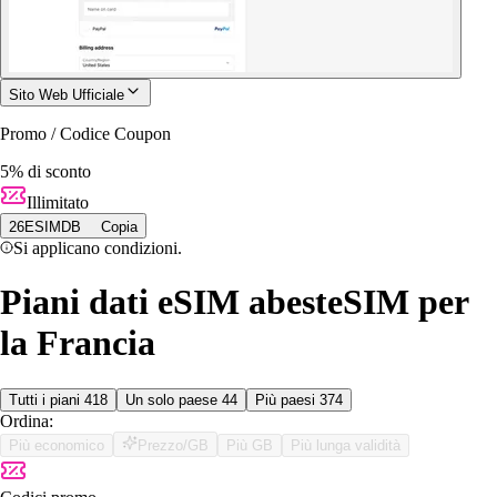
Sito Web Ufficiale
Promo / Codice Coupon
5% di sconto
Illimitato
26ESIMDB
Copia
Si applicano condizioni.
Piani dati eSIM abesteSIM per
la Francia
Tutti i piani
418
Un solo paese
44
Più paesi
374
Ordina:
Più economico
Prezzo/GB
Più GB
Più lunga validità