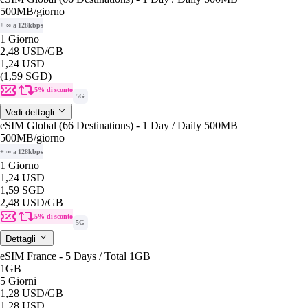
500MB
/giorno
+ ∞ a 128kbps
1 Giorno
2,48 USD
/GB
1,24 USD
(1,59 SGD)
5% di sconto
5G
Vedi dettagli
eSIM Global (66 Destinations) - 1 Day / Daily 500MB
500MB
/giorno
+ ∞ a 128kbps
1 Giorno
1,24 USD
1,59 SGD
2,48 USD
/GB
5% di sconto
5G
Dettagli
eSIM France - 5 Days / Total 1GB
1GB
5 Giorni
1,28 USD
/GB
1,28 USD