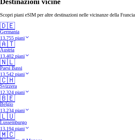
Destinazioni vicine
Scopri piani eSIM per altre destinazioni nelle vicinanze della Francia
🇩🇪
Germania
13.755 piani
🇦🇹
Austria
13.402 piani
🇳🇱
Paesi Bassi
13.542 piani
🇨🇭
Svizzera
12.324 piani
🇧🇪
Belgio
13.234 piani
🇱🇺
Lussemburgo
13.194 piani
🇲🇨