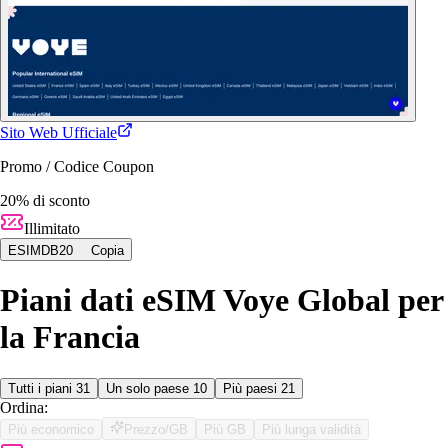
Sito Web Ufficiale
Promo / Codice Coupon
20% di sconto
Illimitato
ESIMDB20
Copia
Piani dati eSIM Voye Global per
la Francia
Tutti i piani
31
Un solo paese
10
Più paesi
21
Ordina:
Più economico
Prezzo/GB
Più GB
Più lunga validità