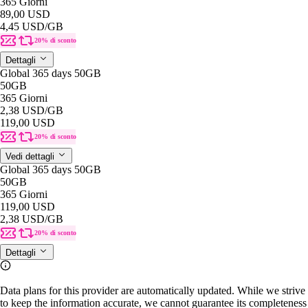
365 Giorni
89,00 USD
4,45 USD
/GB
20% di sconto
Dettagli
Global 365 days 50GB
50GB
365 Giorni
2,38 USD
/GB
119,00 USD
20% di sconto
Vedi dettagli
Global 365 days 50GB
50GB
365 Giorni
119,00 USD
2,38 USD
/GB
20% di sconto
Dettagli
Data plans for this provider are automatically updated. While we strive
to keep the information accurate, we cannot guarantee its completeness