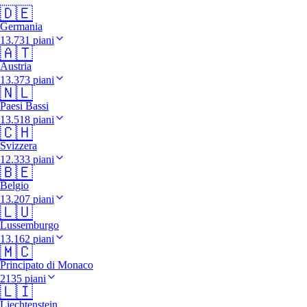
🇩🇪
Germania
13.731 piani
🇦🇹
Austria
13.373 piani
🇳🇱
Paesi Bassi
13.518 piani
🇨🇭
Svizzera
12.333 piani
🇧🇪
Belgio
13.207 piani
🇱🇺
Lussemburgo
13.162 piani
🇲🇨
Principato di Monaco
2135 piani
🇱🇮
Liechtenstein