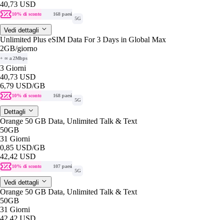
40,73 USD
10% di sconto
168 paesi
5G
Vedi dettagli
Unlimited Plus eSIM Data For 3 Days in Global Max
2GB
/giorno
+ ∞ a 2Mbps
3 Giorni
40,73 USD
6,79 USD
/GB
10% di sconto
168 paesi
5G
Dettagli
Orange 50 GB Data, Unlimited Talk & Text
50GB
31 Giorni
0,85 USD
/GB
42,42 USD
10% di sconto
107 paesi
5G
Vedi dettagli
Orange 50 GB Data, Unlimited Talk & Text
50GB
31 Giorni
42,42 USD