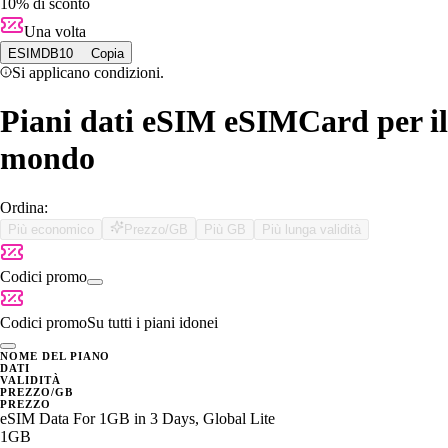
10% di sconto
Una volta
ESIMDB10
Copia
Si applicano condizioni.
Piani dati eSIM eSIMCard per il
mondo
Ordina:
Più economico
Prezzo/GB
Più GB
Più lunga validità
Codici promo
Codici promo
Su tutti i piani idonei
NOME DEL PIANO
DATI
VALIDITÀ
PREZZO/GB
PREZZO
eSIM Data For 1GB in 3 Days, Global Lite
1GB