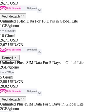
26,71 USD
10% di sconto
100 paesi
5G
Vedi dettagli
Unlimited eSIM Data For 10 Days in Global Lite
1GB
/giorno
+ ∞ a 512kbps
10 Giorni
26,71 USD
2,67 USD
/GB
10% di sconto
100 paesi
5G
Dettagli
Unlimited Plus eSIM Data For 5 Days in Global Lite
2GB
/giorno
+ ∞ a 2Mbps
5 Giorni
2,88 USD
/GB
28,82 USD
10% di sconto
100 paesi
5G
Vedi dettagli
Unlimited Plus eSIM Data For 5 Days in Global Lite
2GB
/giorno