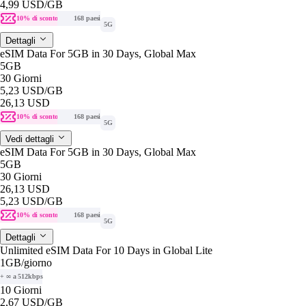
4,99 USD
/GB
10% di sconto
168 paesi
5G
Dettagli
eSIM Data For 5GB in 30 Days, Global Max
5GB
30 Giorni
5,23 USD
/GB
26,13 USD
10% di sconto
168 paesi
5G
Vedi dettagli
eSIM Data For 5GB in 30 Days, Global Max
5GB
30 Giorni
26,13 USD
5,23 USD
/GB
10% di sconto
168 paesi
5G
Dettagli
Unlimited eSIM Data For 10 Days in Global Lite
1GB
/giorno
+ ∞ a 512kbps
10 Giorni
2,67 USD
/GB