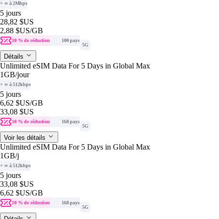
+ ∞ à 2Mbps
5 jours
28,82 $US
2,88 $US
/GB
10 % de réduction
100 pays
5G
Détails
Unlimited eSIM Data For 5 Days in Global Max
1GB
/jour
+ ∞ à 512kbps
5 jours
6,62 $US
/GB
33,08 $US
10 % de réduction
168 pays
5G
Voir les détails
Unlimited eSIM Data For 5 Days in Global Max
1GB
/j
+ ∞ à 512kbps
5 jours
33,08 $US
6,62 $US
/GB
10 % de réduction
168 pays
5G
Détails