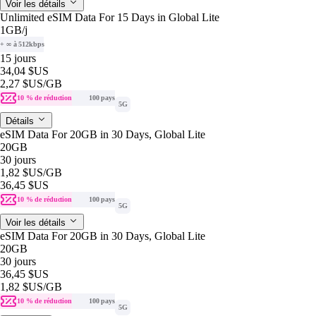
Voir les détails
Unlimited eSIM Data For 15 Days in Global Lite
1GB
/j
+ ∞ à 512kbps
15 jours
34,04 $US
2,27 $US
/GB
10 % de réduction
100 pays
5G
Détails
eSIM Data For 20GB in 30 Days, Global Lite
20GB
30 jours
1,82 $US
/GB
36,45 $US
10 % de réduction
100 pays
5G
Voir les détails
eSIM Data For 20GB in 30 Days, Global Lite
20GB
30 jours
36,45 $US
1,82 $US
/GB
10 % de réduction
100 pays
5G