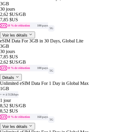
3GB
30 jours
2,62 $US
/GB
7,85 $US
10 % de réduction
100 pays
5G
Voir les détails
eSIM Data For 3GB in 30 Days, Global Lite
3GB
30 jours
7,85 $US
2,62 $US
/GB
10 % de réduction
100 pays
5G
Détails
Unlimited eSIM Data For 1 Day in Global Max
1GB
+ ∞ à 512kbps
1 jour
8,52 $US
/GB
8,52 $US
10 % de réduction
168 pays
5G
Voir les détails