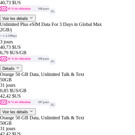
40,73 $US
10 % de réduction
168 pays
5G
Voir les détails
Unlimited Plus eSIM Data For 3 Days in Global Max
2GB
/j
+ ∞ à 2Mbps
3 jours
40,73 $US
6,79 $US
/GB
10 % de réduction
168 pays
5G
Détails
Orange 50 GB Data, Unlimited Talk & Text
50GB
31 jours
0,85 $US
/GB
42,42 $US
10 % de réduction
107 pays
5G
Voir les détails
Orange 50 GB Data, Unlimited Talk & Text
50GB
31 jours
42,42 $US