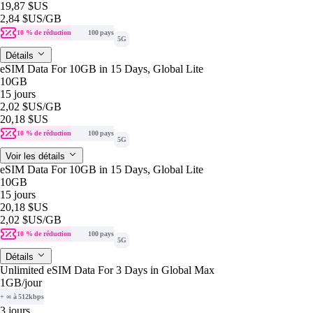
19,87 $US
2,84 $US
/GB
10 % de réduction
100 pays
5G
Détails
eSIM Data For 10GB in 15 Days, Global Lite
10GB
15 jours
2,02 $US
/GB
20,18 $US
10 % de réduction
100 pays
5G
Voir les détails
eSIM Data For 10GB in 15 Days, Global Lite
10GB
15 jours
20,18 $US
2,02 $US
/GB
10 % de réduction
100 pays
5G
Détails
Unlimited eSIM Data For 3 Days in Global Max
1GB
/jour
+ ∞ à 512kbps
3 jours