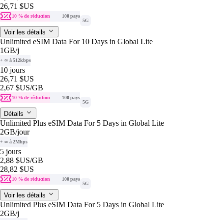
26,71 $US
10 % de réduction
100 pays
5G
Voir les détails
Unlimited eSIM Data For 10 Days in Global Lite
1GB
/j
+ ∞ à 512kbps
10 jours
26,71 $US
2,67 $US
/GB
10 % de réduction
100 pays
5G
Détails
Unlimited Plus eSIM Data For 5 Days in Global Lite
2GB
/jour
+ ∞ à 2Mbps
5 jours
2,88 $US
/GB
28,82 $US
10 % de réduction
100 pays
5G
Voir les détails
Unlimited Plus eSIM Data For 5 Days in Global Lite
2GB
/j