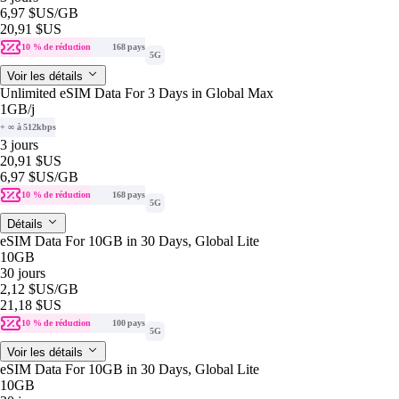
6,97 $US
/GB
20,91 $US
10 % de réduction
168 pays
5G
Voir les détails
Unlimited eSIM Data For 3 Days in Global Max
1GB
/j
+ ∞ à 512kbps
3 jours
20,91 $US
6,97 $US
/GB
10 % de réduction
168 pays
5G
Détails
eSIM Data For 10GB in 30 Days, Global Lite
10GB
30 jours
2,12 $US
/GB
21,18 $US
10 % de réduction
100 pays
5G
Voir les détails
eSIM Data For 10GB in 30 Days, Global Lite
10GB