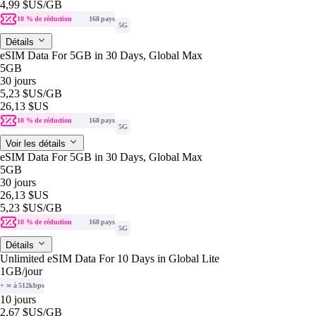
4,99 $US
/GB
10 % de réduction
168 pays
5G
Détails
eSIM Data For 5GB in 30 Days, Global Max
5GB
30 jours
5,23 $US
/GB
26,13 $US
10 % de réduction
168 pays
5G
Voir les détails
eSIM Data For 5GB in 30 Days, Global Max
5GB
30 jours
26,13 $US
5,23 $US
/GB
10 % de réduction
168 pays
5G
Détails
Unlimited eSIM Data For 10 Days in Global Lite
1GB
/jour
+ ∞ à 512kbps
10 jours
2,67 $US
/GB