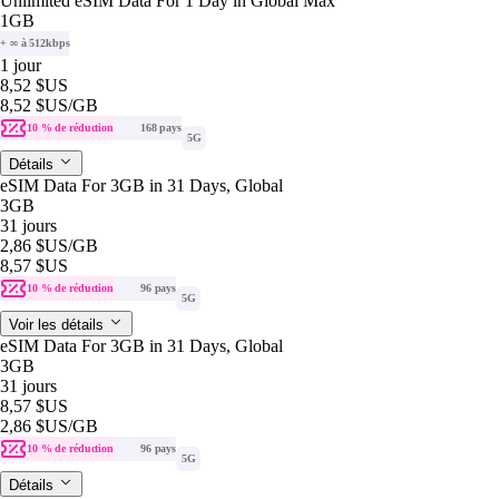
Unlimited eSIM Data For 1 Day in Global Max
1GB
+ ∞ à 512kbps
1 jour
8,52 $US
8,52 $US
/GB
10 % de réduction
168 pays
5G
Détails
eSIM Data For 3GB in 31 Days, Global
3GB
31 jours
2,86 $US
/GB
8,57 $US
10 % de réduction
96 pays
5G
Voir les détails
eSIM Data For 3GB in 31 Days, Global
3GB
31 jours
8,57 $US
2,86 $US
/GB
10 % de réduction
96 pays
5G
Détails