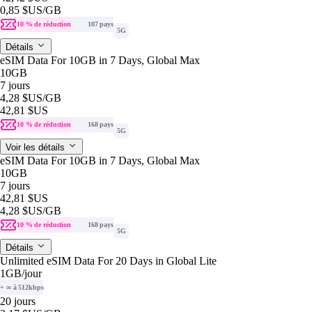
0,85 $US
/GB
10 % de réduction
107 pays
5G
Détails
eSIM Data For 10GB in 7 Days, Global Max
10GB
7 jours
4,28 $US
/GB
42,81 $US
10 % de réduction
168 pays
5G
Voir les détails
eSIM Data For 10GB in 7 Days, Global Max
10GB
7 jours
42,81 $US
4,28 $US
/GB
10 % de réduction
168 pays
5G
Détails
Unlimited eSIM Data For 20 Days in Global Lite
1GB
/jour
+ ∞ à 512kbps
20 jours