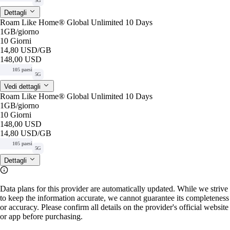
5G
Dettagli
Roam Like Home® Global Unlimited 10 Days
1GB
/giorno
10 Giorni
14,80 USD
/GB
148,00 USD
105 paesi
5G
Vedi dettagli
Roam Like Home® Global Unlimited 10 Days
1GB
/giorno
10 Giorni
148,00 USD
14,80 USD
/GB
105 paesi
5G
Dettagli
Data plans for this provider are automatically updated. While we strive
to keep the information accurate, we cannot guarantee its completeness
or accuracy. Please confirm all details on the provider's official website
or app before purchasing.