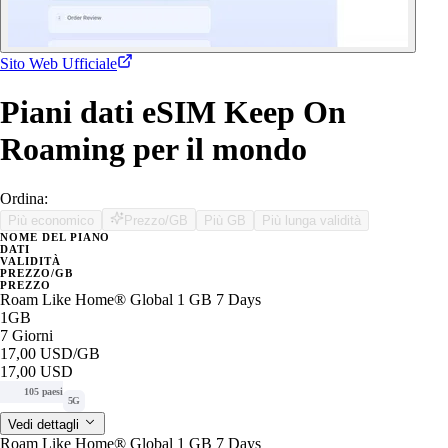
Sito Web Ufficiale
Piani dati eSIM Keep On
Roaming per il mondo
Ordina:
Più economico
Prezzo/GB
Più GB
Più lunga validità
NOME DEL PIANO
DATI
VALIDITÀ
PREZZO/GB
PREZZO
Roam Like Home® Global 1 GB 7 Days
1GB
7 Giorni
17,00 USD
/GB
17,00 USD
105 paesi
5G
Vedi dettagli
Roam Like Home® Global 1 GB 7 Days