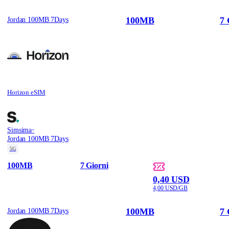
100MB
7 
Jordan 100MB 7Days
Horizon eSIM
·
Simsima
Jordan 100MB 7Days
5G
100MB
7 Giorni
0,40 USD
4,00 USD/GB
100MB
7 
Jordan 100MB 7Days