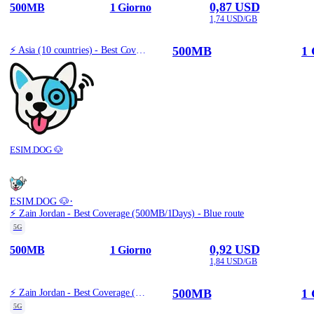
0,87 USD
500MB
1 Giorno
1,74 USD/GB
500MB
1 
⚡️ Asia (10 countries) - Best Coverage (500MB/1Days) - Green route
ESIM.DOG 🐶
·
ESIM.DOG 🐶
⚡️ Zain Jordan - Best Coverage (500MB/1Days) - Blue route
5G
0,92 USD
500MB
1 Giorno
1,84 USD/GB
500MB
1 
⚡️ Zain Jordan - Best Coverage (500MB/1Days) - Blue route
5G