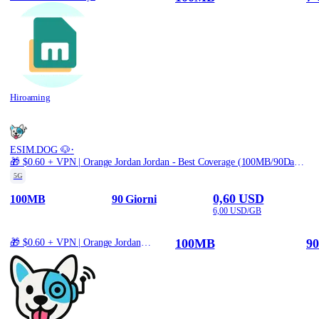
Hiroaming
·
ESIM.DOG 🐶
🎁 $0.60 + VPN | Orange Jordan Jordan - Best Coverage (100MB/90Days) - Black route
5G
0,60 USD
100MB
90 Giorni
6,00 USD/GB
100MB
90
🎁 $0.60 + VPN | Orange Jordan Jordan - Best Coverage (100MB/90Days) - Black route