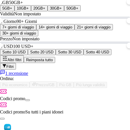
0GB
50GB+
5GB+
10GB+
20GB+
30GB+
50GB+
Validità
Non impostato
1 Giorno
90+ Giorni
7+ giorni di viaggio
14+ giorni di viaggio
21+ giorni di viaggio
30+ giorni di viaggio
Prezzo
Non impostato
0 USD
100 USD+
Sotto 10 USD
Sotto 20 USD
Sotto 30 USD
Sotto 40 USD
Altri filtri
Reimposta tutto
Filtri
1 recensione
Ordina:
Più economico
Prezzo/GB
Più GB
Più lunga validità
Codici promo
Codici promo
Su tutti i piani idonei