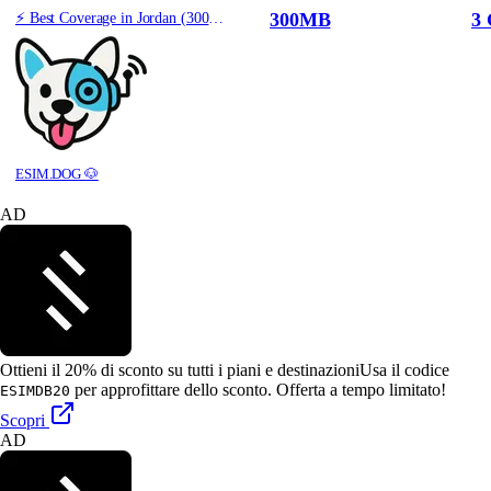
300MB
3 
⚡️ Best Coverage in Jordan (300MB/3Days) - Yellow route
ESIM.DOG 🐶
AD
Ottieni il 20% di sconto su tutti i piani e destinazioni
Usa il codice
per approfittare dello sconto. Offerta a tempo limitato!
ESIMDB20
Scopri
AD