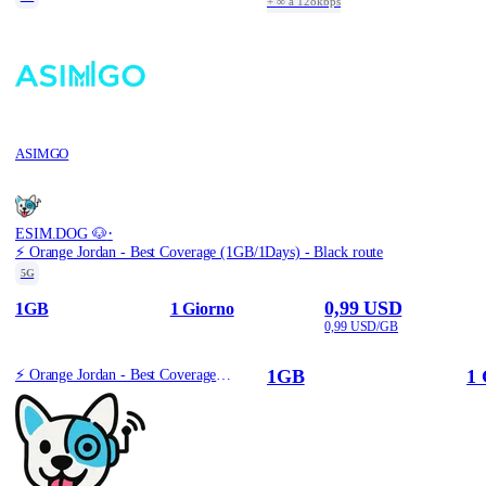
+ ∞ a 128kbps
ASIMGO
·
ESIM.DOG 🐶
⚡️ Orange Jordan - Best Coverage (1GB/1Days) - Black route
5G
0,99 USD
1GB
1 Giorno
0,99 USD/GB
1GB
1 
⚡️ Orange Jordan - Best Coverage (1GB/1Days) - Black route