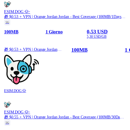
·
ESIM.DOG 🐶
🎁 $0.53 + VPN | Orange Jordan Jordan - Best Coverage (100MB/1Days) - Black route
5G
0,53 USD
100MB
1 Giorno
5,30 USD/GB
100MB
1 
🎁 $0.53 + VPN | Orange Jordan Jordan - Best Coverage (100MB/1Days) - Black route
ESIM.DOG 🐶
·
ESIM.DOG 🐶
🎁 $0.55 + VPN | Orange Jordan Jordan - Best Coverage (100MB/30Days) - Black route
5G