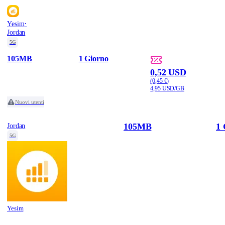
·
Yesim
Jordan
5G
105MB
1 Giorno
0,52 USD
(0,45 €)
4,95 USD/GB
Nuovi utenti
105MB
1 
Jordan
5G
Yesim