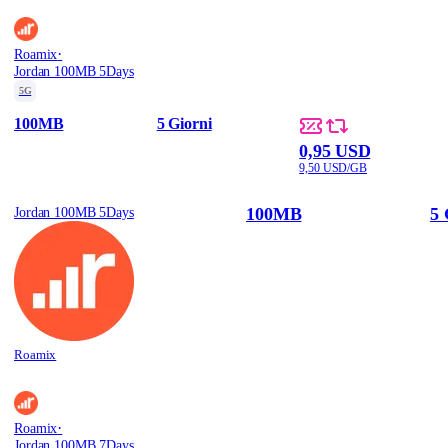
·
Roamix
Jordan 100MB 5Days
5G
100MB
5 Giorni
0,95 USD
9,50 USD/GB
100MB
5 
Jordan 100MB 5Days
Roamix
·
Roamix
Jordan 100MB 7Days