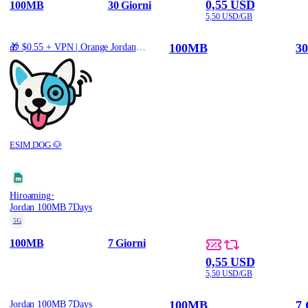
0,55 USD
100MB
30 Giorni
5,50 USD/GB
100MB
30
🎁 $0.55 + VPN | Orange Jordan Jordan - Best Coverage (100MB/30Days) - Black route
ESIM.DOG 🐶
·
Hiroaming
Jordan 100MB 7Days
5G
100MB
7 Giorni
0,55 USD
5,50 USD/GB
100MB
7 
Jordan 100MB 7Days