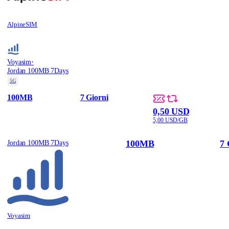
AlpineSIM
·
Voyasim
Jordan 100MB 7Days
5G
100MB
7 Giorni
0,50 USD
5,00 USD/GB
100MB
7 
Jordan 100MB 7Days
Voyasim