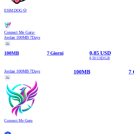
ESIM.DOG 🐶
·
Connect Me Guru
Jordan 100MB 7Days
5G
0,85 USD
100MB
7 Giorni
8,50 USD/GB
100MB
7 
Jordan 100MB 7Days
5G
Connect Me Guru