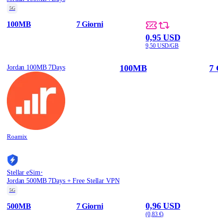
5G
100MB
7 Giorni
0,95 USD
9,50 USD/GB
100MB
7 
Jordan 100MB 7Days
Roamix
·
Stellar eSim
Jordan 500MB 7Days + Free Stellar VPN
5G
0,96 USD
500MB
7 Giorni
(0,83 €)