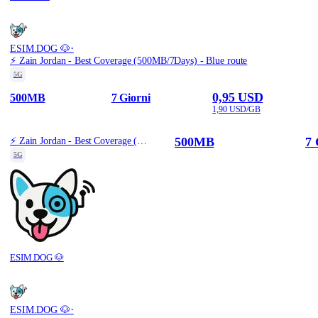
·
ESIM.DOG 🐶
⚡️ Zain Jordan - Best Coverage (500MB/7Days) - Blue route
5G
0,95 USD
500MB
7 Giorni
1,90 USD/GB
500MB
7 
⚡️ Zain Jordan - Best Coverage (500MB/7Days) - Blue route
5G
ESIM.DOG 🐶
·
ESIM.DOG 🐶