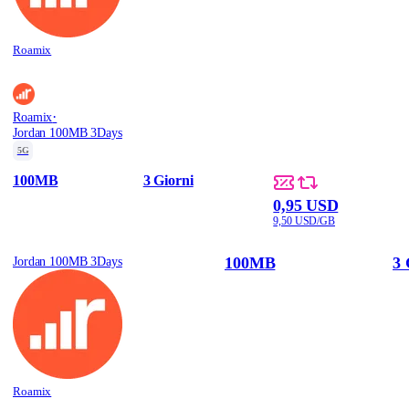
Roamix
·
Roamix
Jordan 100MB 3Days
5G
100MB
3 Giorni
0,95 USD
9,50 USD/GB
100MB
3 
Jordan 100MB 3Days
Roamix