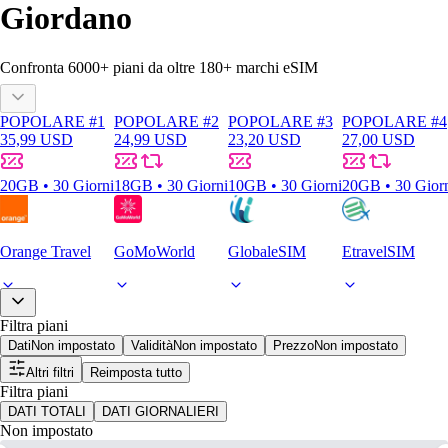
Giordano
Confronta
6000
+ piani da oltre
180+
marchi eSIM
POPOLARE #1
POPOLARE #2
POPOLARE #3
POPOLARE #4
35,99 USD
24,99 USD
23,20 USD
27,00 USD
20GB • 30 Giorni
18GB • 30 Giorni
10GB • 30 Giorni
20GB • 30 Gior
Orange Travel
GoMoWorld
GlobaleSIM
EtravelSIM
Filtra piani
Dati
Non impostato
Validità
Non impostato
Prezzo
Non impostato
Altri filtri
Reimposta tutto
Filtra piani
DATI TOTALI
DATI GIORNALIERI
Non impostato