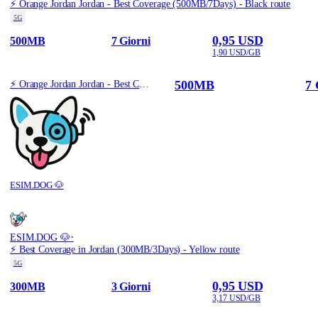
⚡️ Orange Jordan Jordan - Best Coverage (500MB/7Days) - Black route
5G
0,95 USD
500MB
7 Giorni
1,90 USD/GB
500MB
7 
⚡️ Orange Jordan Jordan - Best Coverage (500MB/7Days) - Black route
ESIM.DOG 🐶
·
ESIM.DOG 🐶
⚡️ Best Coverage in Jordan (300MB/3Days) - Yellow route
5G
0,95 USD
300MB
3 Giorni
3,17 USD/GB