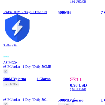
1,92 USD/GB
500MB
7 
Jordan 500MB 7Days + Free Stellar VPN
Stellar eSim
·
ASIMGO
eSIM Jordan - 1 Day / Daily 500MB
5G
500MB
/giorno
1 Giorno
+ ∞ a 128kbps
0,98 USD
1,96 USD/GB
500MB
/giorno
1 
eSIM Jordan - 1 Day / Daily 500MB
5G