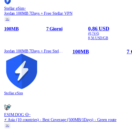
·
Stellar eSim
Jordan 100MB 7Days + Free Stellar VPN
5G
0,86 USD
100MB
7 Giorni
(0,74 €)
8,56 USD/GB
100MB
7 
Jordan 100MB 7Days + Free Stellar VPN
Stellar eSim
·
ESIM.DOG 🐶
⚡️ Asia (10 countries) - Best Coverage (500MB/1Days) - Green route
5G