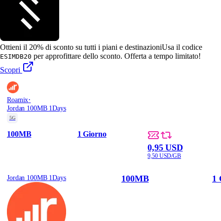
Ottieni il 20% di sconto su tutti i piani e destinazioni
Usa il codice
per approfittare dello sconto. Offerta a tempo limitato!
ESIMDB20
Scopri
·
Roamix
Jordan 100MB 1Days
5G
100MB
1 Giorno
0,95 USD
9,50 USD/GB
100MB
1 
Jordan 100MB 1Days