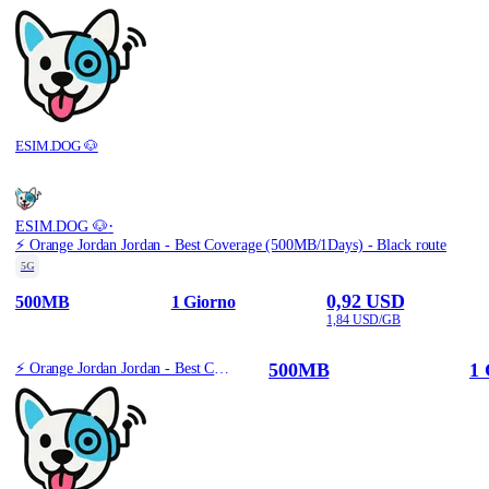
ESIM.DOG 🐶
·
ESIM.DOG 🐶
⚡️ Orange Jordan Jordan - Best Coverage (500MB/1Days) - Black route
5G
0,92 USD
500MB
1 Giorno
1,84 USD/GB
500MB
1 
⚡️ Orange Jordan Jordan - Best Coverage (500MB/1Days) - Black route