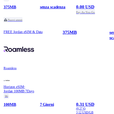
0,00 USD
375MB
senza scadenza
Pay-As-You-Go
Nuovi utenti
375MB
se
FREE Jordan eSIM & Data
sc
Roamless
·
Horizon eSIM
Jordan 100MB 7Days
5G
0,31 USD
100MB
7 Giorni
(0,27 €)
3,12 USD/GB