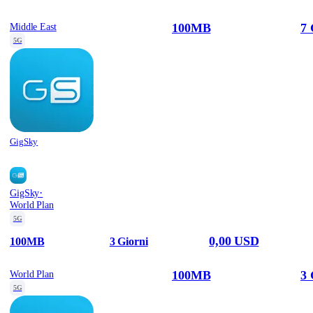
100MB
7 
Middle East
5G
GigSky
·
GigSky
World Plan
5G
0,00 USD
100MB
3 Giorni
100MB
3 
World Plan
5G