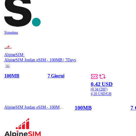
Simsima
·
AlpineSIM
AlpineSIM Jordan eSIM - 100MB | 7Days
5G
100MB
7 Giorni
0,42 USD
(0,34 CHF)
4,20 USD/GB
100MB
7 
AlpineSIM Jordan eSIM - 100MB | 7Days