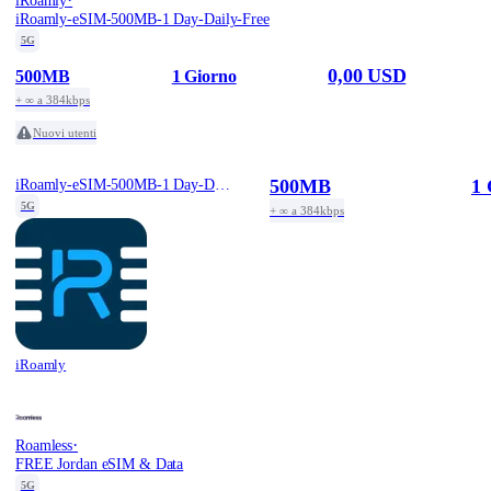
iRoamly
iRoamly-eSIM-500MB-1 Day-Daily-Free
5G
0,00 USD
500MB
1 Giorno
+ ∞ a 384kbps
Nuovi utenti
500MB
1 
iRoamly-eSIM-500MB-1 Day-Daily-Free
5G
+ ∞ a 384kbps
iRoamly
·
Roamless
FREE Jordan eSIM & Data
5G