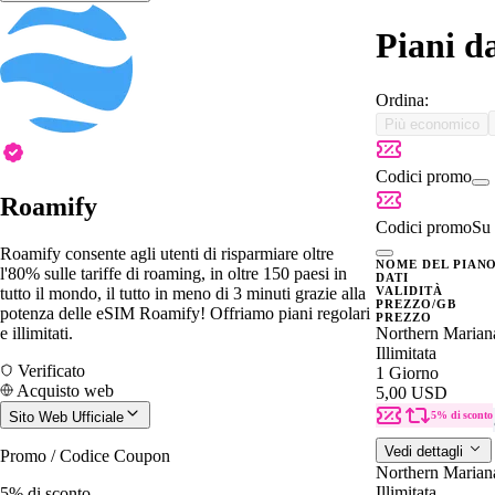
Piani d
Ordina:
Più economico
Codici promo
Roamify
Codici promo
Su 
Roamify consente agli utenti di risparmiare oltre
NOME DEL PIAN
l'80% sulle tariffe di roaming, in oltre 150 paesi in
DATI
tutto il mondo, il tutto in meno di 3 minuti grazie alla
VALIDITÀ
PREZZO/GB
potenza delle eSIM Roamify! Offriamo piani regolari
PREZZO
e illimitati.
Northern Marian
Illimitata
Verificato
1 Giorno
Acquisto web
5,00 USD
Sito Web Ufficiale
5% di sconto
Vedi dettagli
Promo / Codice Coupon
Northern Marian
Illimitata
5% di sconto