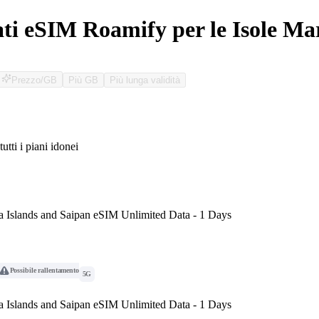
ati eSIM Roamify per le Isole Ma
Prezzo/GB
Più GB
Più lunga validità
tutti i piani idonei
O
a Islands and Saipan eSIM Unlimited Data - 1 Days
Possibile rallentamento
5G
a Islands and Saipan eSIM Unlimited Data - 1 Days