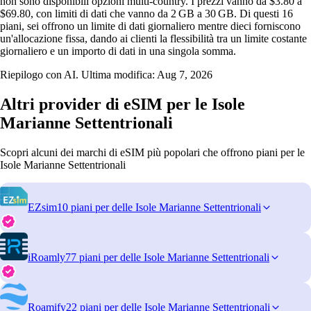
non sono disponibili opzioni multi‑country. I prezzi vanno da $3.80 a
$69.80, con limiti di dati che vanno da 2 GB a 30 GB. Di questi 16
piani, sei offrono un limite di dati giornaliero mentre dieci forniscono
un'allocazione fissa, dando ai clienti la flessibilità tra un limite costante
giornaliero e un importo di dati in una singola somma.
Riepilogo con AI. Ultima modifica:
Aug 7, 2026
Altri provider di eSIM per le Isole
Marianne Settentrionali
Scopri alcuni dei marchi di eSIM più popolari che offrono piani per le
Isole Marianne Settentrionali
EZsim
10 piani per delle Isole Marianne Settentrionali
iRoamly
77 piani per delle Isole Marianne Settentrionali
Roamify
22 piani per delle Isole Marianne Settentrionali