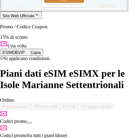
Sito Web Ufficiale
Promo / Codice Coupon
15% di sconto
Una volta
ESIMDBVIP
Copia
Si applicano condizioni.
Piani dati eSIM eSIMX per le
Isole Marianne Settentrionali
Ordina:
Più economico
Prezzo/GB
Più GB
Più lunga validità
Codici promo
Codici promo
Su tutti i piani idonei