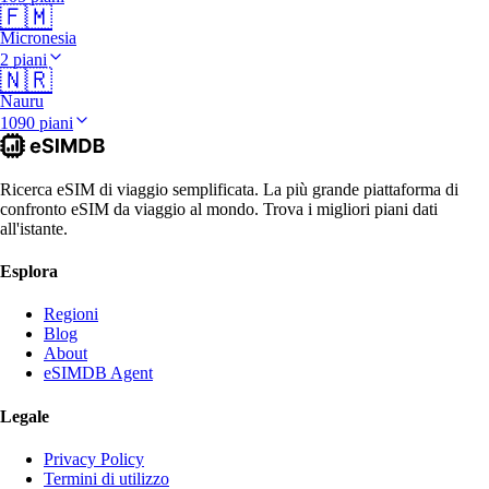
🇫🇲
Micronesia
2 piani
🇳🇷
Nauru
1090 piani
Ricerca eSIM di viaggio semplificata. La più grande piattaforma di
confronto eSIM da viaggio al mondo. Trova i migliori piani dati
all'istante.
Esplora
Regioni
Blog
About
eSIMDB Agent
Legale
Privacy Policy
Termini di utilizzo