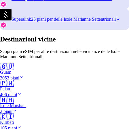
Superalink
25 piani per delle Isole Marianne Settentrionali
Destinazioni vicine
Scopri piani eSIM per altre destinazioni nelle vicinanze delle Isole
Marianne Settentrionali
🇬🇺
Guam
3053 piani
🇵🇼
Palau
406 piani
🇲🇭
Isole Marshall
2 piani
🇰🇮
Kiribati
105 piani