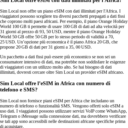
Sim Local offre eSIM con dati illimitati per l'Africa?
Sim Local non offre un piano eSIM con dati illimitati per l'Africa. I
viaggiatori possono scegliere tra diversi pacchetti prepagati a dati fissi
che coprono molti paesi africani. Per esempio, il piano Orange Holiday
World 100 GB ti permette di usare 100 GB di dati ad alta velocità per
31 giorni al prezzo di 93, 50 USD, mentre il piano Orange Holiday
World 50 GB offre 50 GB per lo stesso periodo di validità a 70,
25 USD. Un’opzione più economica è il piano Africa 20 GB, che
propone 20 GB di dati per 31 giorni a 35, 00 USD.
Un pacchetto a dati fissi può essere più economico se non sei un
consumatore intensivo di dati, ma potrebbe non soddisfare le esigenze
di viaggiatori con un utilizzo molto alto. Se hai bisogno di dati
illimitati, dovresti cercare oltre Sim Local un provider eSIM africano.
Sim Local offre l’eSIM in Africa con numero di
telefono e SMS?
Sim Local non fornisce piani eSIM per Africa che includano un
numero di telefono o funzionalità SMS. Vengono offerti solo eSIM a
uso dati. I viaggiatori possono utilizzare servizi VoIP come WhatsApp,
Telegram o iMessage sulla connessione dati, ma dovrebbero verificare
se tali app sono accessibili nelle destinazioni africane specifiche prima
di acquistare.