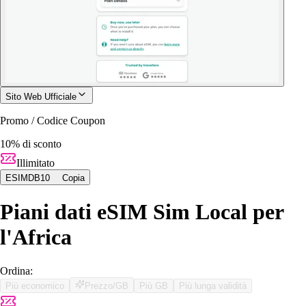
Sito Web Ufficiale
Promo / Codice Coupon
10% di sconto
Illimitato
ESIMDB10
Copia
Piani dati eSIM Sim Local per
l'Africa
Ordina:
Più economico
Prezzo/GB
Più GB
Più lunga validità