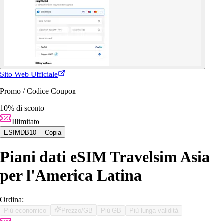
Sito Web Ufficiale
Promo / Codice Coupon
10% di sconto
Illimitato
ESIMDB10
Copia
Piani dati eSIM Travelsim Asia
per l'America Latina
Ordina:
Più economico
Prezzo/GB
Più GB
Più lunga validità