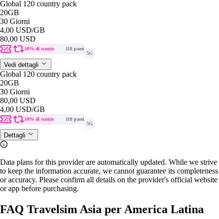
Global 120 country pack
20GB
30 Giorni
4,00 USD
/GB
80,00 USD
10% di sconto
118 paesi
5G
Vedi dettagli
Global 120 country pack
20GB
30 Giorni
80,00 USD
4,00 USD
/GB
10% di sconto
118 paesi
5G
Dettagli
Data plans for this provider are automatically updated. While we strive
to keep the information accurate, we cannot guarantee its completeness
or accuracy. Please confirm all details on the provider's official website
or app before purchasing.
FAQ Travelsim Asia per America Latina