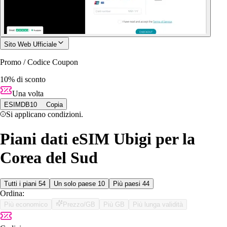
Sito Web Ufficiale
Promo / Codice Coupon
10% di sconto
Una volta
ESIMDB10
Copia
Si applicano condizioni.
Piani dati eSIM Ubigi per la
Corea del Sud
Tutti i piani
54
Un solo paese
10
Più paesi
44
Ordina:
Più economico
Prezzo/GB
Più GB
Più lunga validità