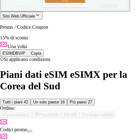
Sito Web Ufficiale
Promo / Codice Coupon
15% di sconto
Una volta
ESIMDBVIP
Copia
Si applicano condizioni.
Piani dati eSIM eSIMX per la
Corea del Sud
Tutti i piani
43
Un solo paese
16
Più paesi
27
Ordina:
Più economico
Prezzo/GB
Più GB
Più lunga validità
Codici promo