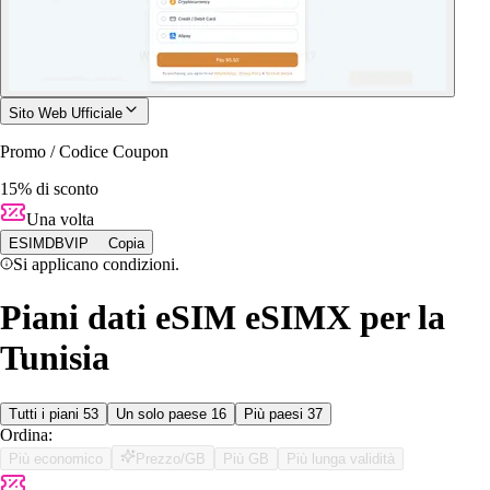
Sito Web Ufficiale
Promo / Codice Coupon
15% di sconto
Una volta
ESIMDBVIP
Copia
Si applicano condizioni.
Piani dati eSIM eSIMX per la
Tunisia
Tutti i piani
53
Un solo paese
16
Più paesi
37
Ordina:
Più economico
Prezzo/GB
Più GB
Più lunga validità