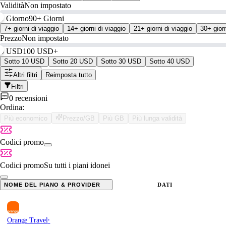
Validità
Non impostato
1 Giorno
90+ Giorni
7+ giorni di viaggio
14+ giorni di viaggio
21+ giorni di viaggio
30+ giorn
Prezzo
Non impostato
0 USD
100 USD+
Sotto 10 USD
Sotto 20 USD
Sotto 30 USD
Sotto 40 USD
Altri filtri
Reimposta tutto
Filtri
0 recensioni
Ordina:
Più economico
Prezzo/GB
Più GB
Più lunga validità
Codici promo
Codici promo
Su tutti i piani idonei
NOME DEL PIANO & PROVIDER
DATI
·
Orange Travel