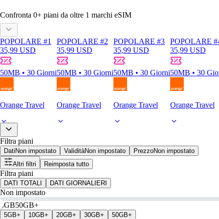
Confronta
0
+ piani da oltre
1
marchi eSIM
POPOLARE #1
POPOLARE #2
POPOLARE #3
POPOLARE #
35,99 USD
35,99 USD
35,99 USD
35,99 USD
50MB • 30 Giorni
50MB • 30 Giorni
50MB • 30 Giorni
50MB • 30 Gio
Orange Travel
Orange Travel
Orange Travel
Orange Travel
Filtra piani
Dati
Non impostato
Validità
Non impostato
Prezzo
Non impostato
Altri filtri
Reimposta tutto
Filtra piani
DATI TOTALI
DATI GIORNALIERI
Non impostato
0GB
50GB+
5GB+
10GB+
20GB+
30GB+
50GB+