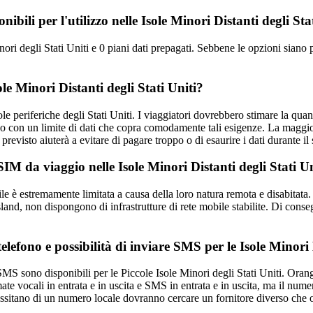
bili per l'utilizzo nelle Isole Minori Distanti degli Sta
nori degli Stati Uniti e 0 piani dati prepagati. Sebbene le opzioni siano
ole Minori Distanti degli Stati Uniti?
le periferiche degli Stati Uniti. I viaggiatori dovrebbero stimare la quan
no con un limite di dati che copra comodamente tali esigenze. La maggior
previsto aiuterà a evitare di pagare troppo o di esaurire i dati durante il
eSIM da viaggio nelle Isole Minori Distanti degli Stati U
bile è estremamente limitata a causa della loro natura remota e disabitata
, non dispongono di infrastrutture di rete mobile stabilite. Di consegu
efono e possibilità di inviare SMS per le Isole Minori 
MS sono disponibili per le Piccole Isole Minori degli Stati Uniti. Oran
 vocali in entrata e in uscita e SMS in entrata e in uscita, ma il numer
ecessitano di un numero locale dovranno cercare un fornitore diverso che 