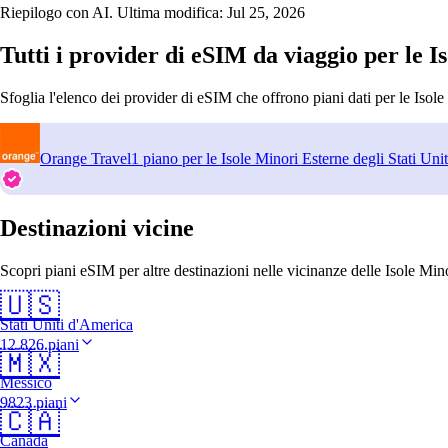
Riepilogo con AI. Ultima modifica:
Jul 25, 2026
Tutti i provider di eSIM da viaggio per le I
Sfoglia l'elenco dei provider di eSIM che offrono piani dati per le Isole
Orange Travel
1 piano per le Isole Minori Esterne degli Stati Unit
Destinazioni vicine
Scopri piani eSIM per altre destinazioni nelle vicinanze delle Isole Mino
🇺🇸
Stati Uniti d'America
12.826 piani
🇲🇽
Messico
9823 piani
🇨🇦
Canada