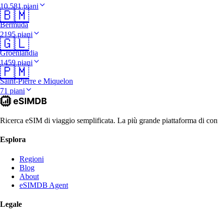
10.581 piani
🇧🇲
Bermuda
2195 piani
🇬🇱
Groenlandia
1459 piani
🇵🇲
Saint-Pierre e Miquelon
71 piani
Ricerca eSIM di viaggio semplificata. La più grande piattaforma di conf
Esplora
Regioni
Blog
About
eSIMDB Agent
Legale