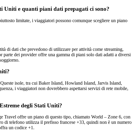
ti Uniti e quanti piani dati prepagati ci sono?
 piuttosto limitate, i viaggiatori possono comunque scegliere un piano
tità di dati che prevedono di utilizzare per attività come streaming,
 parte dei provider offre una gamma di piani solo dati adatti a diversi
 soggiorno.
niti?
. Queste isole, tra cui Baker Island, Howland Island, Jarvis Island,
enza, i viaggiatori non dovrebbero aspettarsi servizi di rete mobile,
Estreme degli Stati Uniti?
ge Travel offre un piano di questo tipo, chiamato World – Zone 6, con
o di telefono utilizza il prefisso francese +33, quindi non è un numero
offra un codice +1.