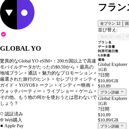
フランス
全プラン
12
並び替え:
価格(安い順)
プラン名
GLOBAL YO
データ容量
利用可能日数
GB単価
価格
驚異的なGlobal YO eSIM+：200カ国以上で高速
Global Explorer 
モバイルデータがたったの$0.59から + 最高の
1GB
地域プラン + 通話 + 魅力的なプロモーション +
7日間
厳選された旅行のヒント + セレブリティシティ
$10.89
/GB
ガイド + YOYO$トークン + インディー映画 +
$10.89
ウォッチパーティー + ライブショー + ゲーム +
プラン詳細
その他。もう他の何かを使おうとは思わないで
Global Explorer 
しょう？
1GB
7日間
認証済み
$10.89
Web購入
$10.89
/GB
Apple Pay
プラン詳細