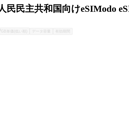
民民主共和国向けeSIModo e
GB単価(低い順)
データ容量
有効期間