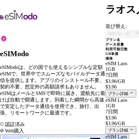
ラオス人
並び替え:
価格(安い順)
プラン名
データ容量
利用可能日数
eSIModo
GB単価
価格
eSIM Laos
eSIModoは、どの国でも使えるシンプルな定額
1GB
eSIMで、世界中でスムーズなモバイルデータ通
7日間
信を提供します。アプリのインストール不要、
$3.96
/GB
契約不要、想定外の高額請求もありません。
$3.96
eSIMはメールとSMSで即時に届き、渡航先に着
プラン詳細
けば自動で開通します。到着した瞬間から高速
eSIM Laos
1GB
で安定したデータ通信を使用でき、旅行、出
7日間
張、リモートワークに最適です。
$3.96
$3.96
/GB
認証済み
プラン詳細
Web購入
eSIM Laos