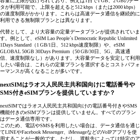
容量に上限が設けられており、例えば1日で1 GB、2 GBのデー
タが利用可能で、上限を超えると512 kbps（または2000 kbps）
の速度制限がかかります。これらは高速データ通信を継続的に
利用できる無制限プランとは異なります。
代替として、より大容量の定量データプランが提供されていま
す。例として、eSIM Lao People`s Democratic Republic Unlimited
1Days Standard（1 GB/1日、512 kbps速度制限）や、eSIM
GLOBAL 50GB 30Days Premium（50 GB/30日、5G、高速通
信、速度制限なし）があります。大容量データを安定して利用
したい場合は、これらの定量プランを選択するとコストパフォ
ーマンスが高くなることが多いです。
nextSIMはラオス人民民主共和国向けに電話番号や
SMS付きeSIMプランを提供していますか？
nextSIMではラオス人民民主共和国向けの電話番号付きやSMS
機能付きのeSIMプランは提供していません。すべてのプラン
はデータ通信専用です。
このため、電話やSMSを利用したい場合は、データ通信を通じ
てLINEやFacebook Messenger、iMessageなどのVoIPアプリを使
用することが一般的です。ただし、渡航先によっては特定のア