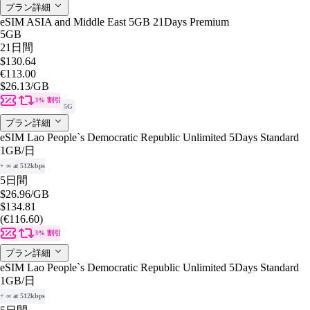
プラン詳細
eSIM ASIA and Middle East 5GB 21Days Premium
5GB
21日間
$130.64
€113.00
$26.13
/GB
3% 割引
5G
プラン詳細
eSIM Lao People`s Democratic Republic Unlimited 5Days Standard
1GB
/日
+ ∞ at 512kbps
5日間
$26.96
/GB
$134.81
(€116.60)
3% 割引
プラン詳細
eSIM Lao People`s Democratic Republic Unlimited 5Days Standard
1GB
/日
+ ∞ at 512kbps