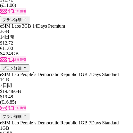
(€11.00)
3% 割引
プラン詳細
eSIM Laos 3GB 14Days Premium
3GB
14日間
$12.72
€11.00
$4.24
/GB
3% 割引
プラン詳細
eSIM Lao People`s Democratic Republic 1GB 7Days Standard
1GB
7日間
$19.48
/GB
$19.48
(€16.85)
3% 割引
プラン詳細
eSIM Lao People`s Democratic Republic 1GB 7Days Standard
1GB