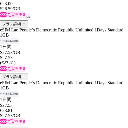
€23.00
$26.59
/GB
3% 割引
5G
プラン詳細
eSIM Lao People`s Democratic Republic Unlimited 1Days Standard
1GB
+ ∞ at 512kbps
1日間
$27.53
/GB
$27.53
(€23.81)
3% 割引
プラン詳細
eSIM Lao People`s Democratic Republic Unlimited 1Days Standard
1GB
+ ∞ at 512kbps
1日間
$27.53
€23.81
$27.53
/GB
3% 割引