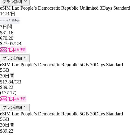
プラン詳細
eSIM Lao People`s Democratic Republic Unlimited 3Days Standard
1GB
/日
+ ∞ at 512kbps
3日間
$81.16
€70.20
$27.05
/GB
3% 割引
プラン詳細
eSIM Lao People`s Democratic Republic 5GB 30Days Standard
5GB
30日間
$17.84
/GB
$89.22
(€77.17)
3% 割引
プラン詳細
eSIM Lao People`s Democratic Republic 5GB 30Days Standard
5GB
30日間
$89.22