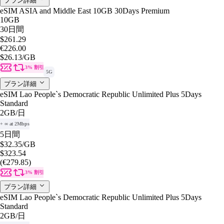
プラン詳細
eSIM ASIA and Middle East 10GB 30Days Premium
10GB
30日間
$261.29
€226.00
$26.13
/GB
3% 割引
5G
プラン詳細
eSIM Lao People`s Democratic Republic Unlimited Plus 5Days
Standard
2GB
/日
+ ∞ at 2Mbps
5日間
$32.35
/GB
$323.54
(€279.85)
3% 割引
プラン詳細
eSIM Lao People`s Democratic Republic Unlimited Plus 5Days
Standard
2GB
/日