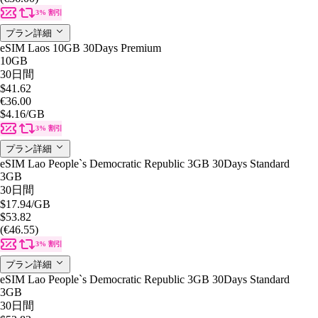
3% 割引
プラン詳細
eSIM Laos 10GB 30Days Premium
10GB
30日間
$41.62
€36.00
$4.16
/GB
3% 割引
プラン詳細
eSIM Lao People`s Democratic Republic 3GB 30Days Standard
3GB
30日間
$17.94
/GB
$53.82
(€46.55)
3% 割引
プラン詳細
eSIM Lao People`s Democratic Republic 3GB 30Days Standard
3GB
30日間