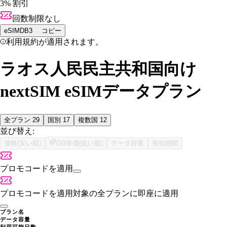
3% 割引
回数制限なし
eSIMDB3
コピー
利用規約が適用されます。
ラオス人民民主共和国向け
nextSIM eSIMデータプラン
全プラン
29
国別
17
複数国
12
並び替え:
価格(安い順)
GB単価(低い順)
データ容量
有効期間
プロモコードを適用
プロモコードを適用
対象の全プランに即座に適用
プラン名
データ容量
利用可能日数