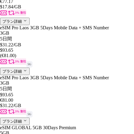
€77.17
$17.84
/GB
3% 割引
プラン詳細
eSIM Pro Laos 3GB 5Days Mobile Data + SMS Number
3GB
5日間
$31.22
/GB
$93.65
(€81.00)
3% 割引
5G
プラン詳細
eSIM Pro Laos 3GB 5Days Mobile Data + SMS Number
3GB
5日間
$93.65
€81.00
$31.22
/GB
3% 割引
5G
プラン詳細
eSIM GLOBAL 5GB 30Days Premium
5GB