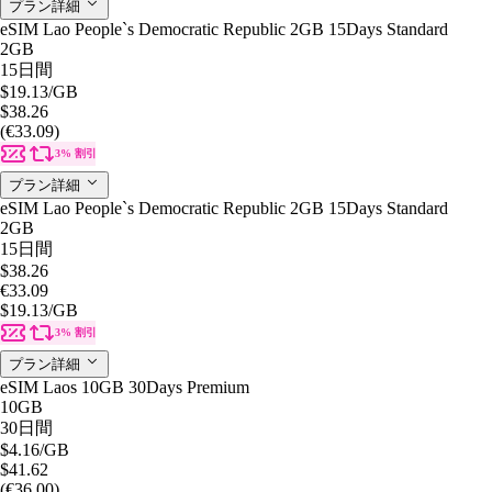
プラン詳細
eSIM Lao People`s Democratic Republic 2GB 15Days Standard
2GB
15日間
$19.13
/GB
$38.26
(€33.09)
3% 割引
プラン詳細
eSIM Lao People`s Democratic Republic 2GB 15Days Standard
2GB
15日間
$38.26
€33.09
$19.13
/GB
3% 割引
プラン詳細
eSIM Laos 10GB 30Days Premium
10GB
30日間
$4.16
/GB
$41.62
(€36.00)