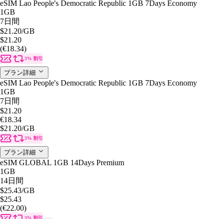
eSIM Lao People's Democratic Republic 1GB 7Days Economy
1GB
7日間
$21.20
/GB
$21.20
(€18.34)
3% 割引
プラン詳細
eSIM Lao People's Democratic Republic 1GB 7Days Economy
1GB
7日間
$21.20
€18.34
$21.20
/GB
3% 割引
プラン詳細
eSIM GLOBAL 1GB 14Days Premium
1GB
14日間
$25.43
/GB
$25.43
(€22.00)
3% 割引