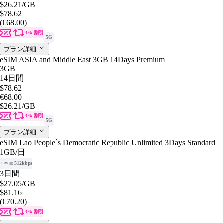
$26.21
/GB
$78.62
(€68.00)
3% 割引
5G
プラン詳細
eSIM ASIA and Middle East 3GB 14Days Premium
3GB
14日間
$78.62
€68.00
$26.21
/GB
3% 割引
5G
プラン詳細
eSIM Lao People`s Democratic Republic Unlimited 3Days Standard
1GB
/日
+ ∞ at 512kbps
3日間
$27.05
/GB
$81.16
(€70.20)
3% 割引