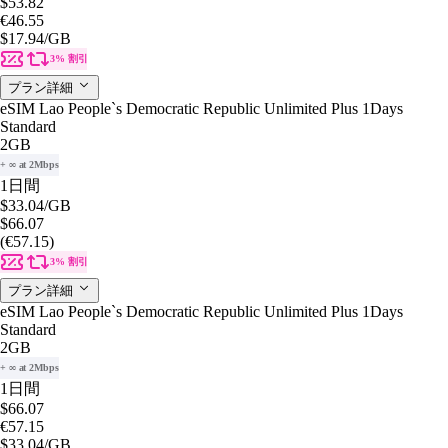
$53.82
€46.55
$17.94
/GB
3% 割引
プラン詳細
eSIM Lao People`s Democratic Republic Unlimited Plus 1Days
Standard
2GB
+ ∞ at 2Mbps
1日間
$33.04
/GB
$66.07
(€57.15)
3% 割引
プラン詳細
eSIM Lao People`s Democratic Republic Unlimited Plus 1Days
Standard
2GB
+ ∞ at 2Mbps
1日間
$66.07
€57.15
$33.04
/GB