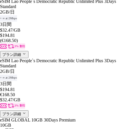
eSIM Lao People`s Democratic Republic Unlimited Plus 3Days
Standard
2GB
/日
+ ∞ at 2Mbps
3日間
$32.47
/GB
$194.81
(€168.50)
3% 割引
プラン詳細
eSIM Lao People`s Democratic Republic Unlimited Plus 3Days
Standard
2GB
/日
+ ∞ at 2Mbps
3日間
$194.81
€168.50
$32.47
/GB
3% 割引
プラン詳細
eSIM GLOBAL 10GB 30Days Premium
10GB