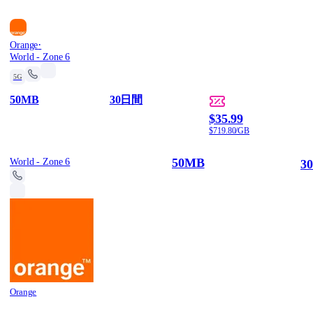
·
Orange
World - Zone 6
5G
50MB
30日間
$35.99
$719.80/GB
50MB
World - Zone 6
3
Orange