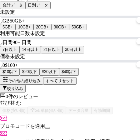
合計データ
日別データ
未設定
0GB
50GB+
5GB+
10GB+
20GB+
30GB+
50GB+
利用可能日数
未設定
1日間
90+ 日間
7日以上
14日以上
21日以上
30日以上
価格
未設定
$0
$100+
$10以下
$20以下
$30以下
$40以下
その他の絞り込み
すべてリセット
絞り込み
0件のレビュー
並び替え:
価格(安い順)
GB単価(低い順)
データ容量
有効期間
プロモコードを適用