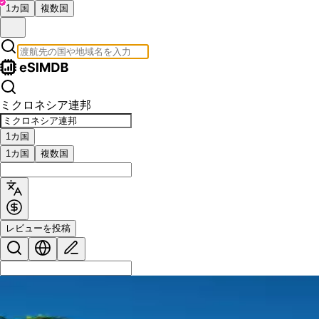
1カ国
複数国
ミクロネシア連邦
1カ国
1カ国
複数国
レビューを投稿