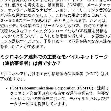
ように使うかを考えると、動画視聴、SNS利用、メールチェッ
ク、オンライン地図やナビゲーション、ストリーミング音楽な
どが主な用途になるでしょう。これらの用途で約１日あたり
２〜５ GBのデータがあれば十分と考えられます。たとえば、
短いビデオや音楽のストリーミングなら2 GB、長時間の動画
視聴や大きなファイルのダウンロードなら5 GB程度を見積も
っておくと安心です。こうした使用量を満たすデータ容量のプ
ランを選択することで、予期せぬデータ不足を防ぎながら滞在
を楽しむことができます。
ミクロネシア連邦での主要なモバイルネットワーク
（通信事業者）は何ですか？
ミクロネシアにおける主要な移動体通信事業者（MNO）は以
下の通りです。
FSM Telecommunications Corporation (FSMTC)
：連邦ミ
クロネシア合衆国政府が所有する通信事業者で、主要な
州といくつかの外縁島において、モバイル音声およびデ
ータサービスを提供しています。