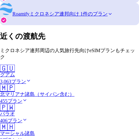
Roamify
ミクロネシア連邦向け 1件のプラン
近くの渡航先
ミクロネシア連邦周辺の人気旅行先向けeSIMプランもチェッ
ク
🇬🇺
グアム
3,063プラン
🇲🇵
北マリアナ諸島（サイパン含む）
455プラン
🇵🇼
パラオ
406プラン
🇲🇭
マーシャル諸島