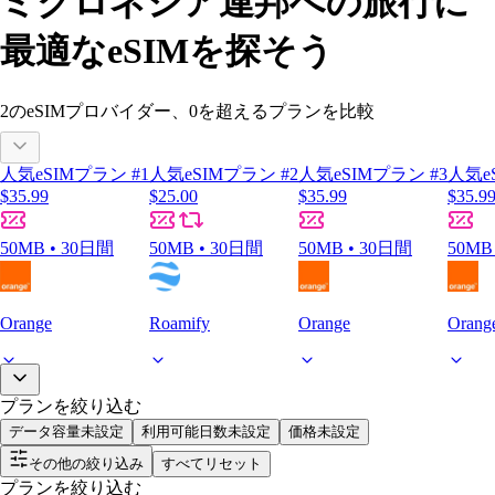
ミクロネシア連邦への旅行に
最適なeSIMを探そう
2
のeSIMプロバイダー、
0
を超えるプランを比較
人気eSIMプラン #1
人気eSIMプラン #2
人気eSIMプラン #3
人気e
$35.99
$25.00
$35.99
$35.9
50MB • 30日間
50MB • 30日間
50MB • 30日間
50MB
Orange
Roamify
Orange
Orang
プランを絞り込む
データ容量
未設定
利用可能日数
未設定
価格
未設定
その他の絞り込み
すべてリセット
プランを絞り込む