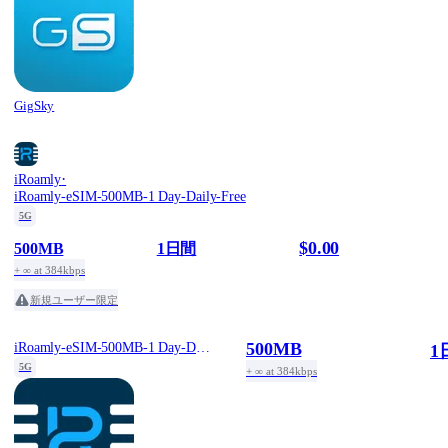
GigSky
·
iRoamly
iRoamly-eSIM-500MB-1 Day-Daily-Free
5G
$0.00
500MB
1日間
+ ∞ at 384kbps
新規ユーザー限定
500MB
iRoamly-eSIM-500MB-1 Day-Daily-Free
1
5G
+ ∞ at 384kbps