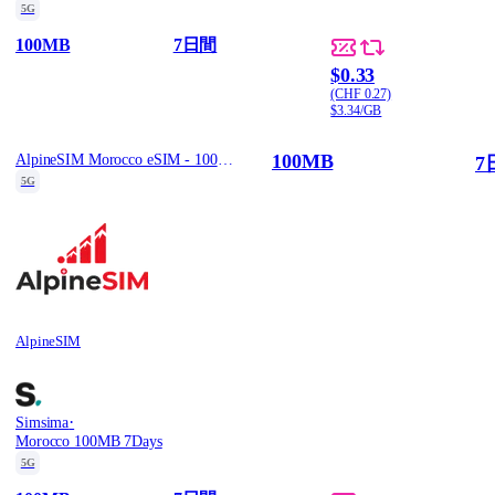
5G
100MB
7日間
$0.33
(CHF 0.27)
$3.34/GB
100MB
AlpineSIM Morocco eSIM - 100MB | 7Days
7
5G
AlpineSIM
·
Simsima
Morocco 100MB 7Days
5G