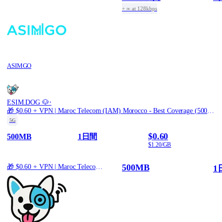
+ ∞ at 128kbps
ASIMGO
·
ESIM.DOG 🐶
🎁 $0.60 + VPN | Maroc Telecom (IAM) Morocco - Best Coverage (500MB/1Days) - Black route
5G
$0.60
500MB
1日間
$1.20/GB
500MB
🎁 $0.60 + VPN | Maroc Telecom (IAM) Morocco - Best Coverage (500MB/1Days) - Black route
1