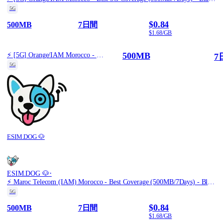
5G
$0.84
500MB
7日間
$1.68/GB
500MB
⚡️ [5G] Orange/IAM Morocco - Best 5G Coverage (500MB/7Days) - Blue route
7
5G
ESIM.DOG 🐶
·
ESIM.DOG 🐶
⚡️ Maroc Telecom (IAM) Morocco - Best Coverage (500MB/7Days) - Black route
5G
$0.84
500MB
7日間
$1.68/GB