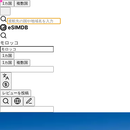
1カ国
複数国
モロッコ
1カ国
1カ国
複数国
レビューを投稿