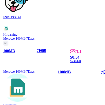
ESIM.DOG 🐶
·
Hiroaming
Morocco 100MB 7Days
5G
100MB
7日間
$0.54
$5.40/GB
100MB
Morocco 100MB 7Days
7
Hiroaming