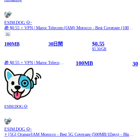
·
ESIM.DOG 🐶
🎁 $0.55 + VPN | Maroc Telecom (IAM) Morocco - Best Coverage (100MB/30Days) - Black route
5G
$0.55
100MB
30日間
$5.50/GB
100MB
🎁 $0.55 + VPN | Maroc Telecom (IAM) Morocco - Best Coverage (100MB/30Days) - Black route
3
ESIM.DOG 🐶
·
ESIM.DOG 🐶
⚡️ [5G] Orange/IAM Morocco - Best 5G Coverage (500MB/1Days) - Blue route