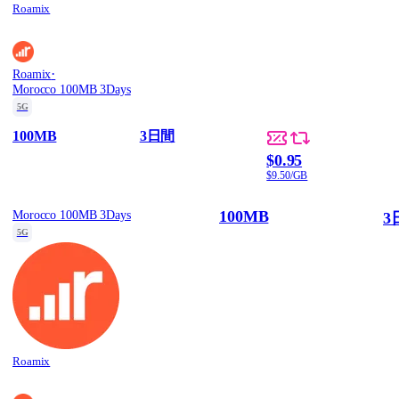
Roamix
·
Roamix
Morocco 100MB 3Days
5G
100MB
3日間
$0.95
$9.50/GB
100MB
Morocco 100MB 3Days
3
5G
Roamix