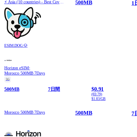
500MB
⚡️ Asia (10 countries) - Best Coverage (500MB/1Days) - Green route
1
ESIM.DOG 🐶
·
Horizon eSIM
Morocco 500MB 7Days
5G
$0.91
500MB
7日間
(€0.79)
$1.83/GB
500MB
Morocco 500MB 7Days
7