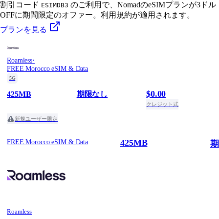
割引コード
のご利用で、NomadのeSIMプランが3ドル
ESIMDB3
OFFに
期間限定のオファー。利用規約が適用されます。
プランを見る
·
Roamless
FREE Morocco eSIM & Data
5G
$0.00
425MB
期限なし
クレジット式
新規ユーザー限定
425MB
FREE Morocco eSIM & Data
期
Roamless