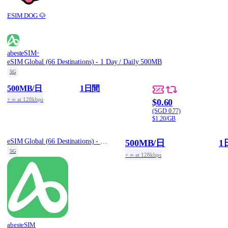
ESIM.DOG 🐶
·
abesteSIM
eSIM Global (66 Destinations) - 1 Day / Daily 500MB
5G
500MB
/日
1日間
+ ∞ at 128kbps
$0.60
(SGD 0.77)
$1.20/GB
eSIM Global (66 Destinations) - 1 Day / Daily 500MB
500MB
/日
1
5G
+ ∞ at 128kbps
abesteSIM