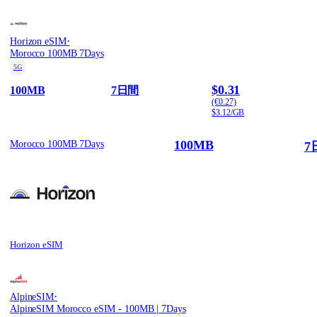
·
Horizon eSIM
Morocco 100MB 7Days
5G
$0.31
100MB
7日間
(€0.27)
$3.12/GB
100MB
Morocco 100MB 7Days
7
Horizon eSIM
·
AlpineSIM
AlpineSIM Morocco eSIM - 100MB | 7Days