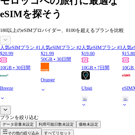
モロッコへの旅行に最適な
eSIMを探そう
180以上
のeSIMプロバイダー、
8100
を超えるプランを比較
人気eSIMプラン #1
人気eSIMプラン #2
人気eSIMプラン #3
人気e
$20.99
$21.99
$19.00
$15.8
50GB • 30日間
10GB • 30日間
10GB • 7日間
10GB
Orange
Breeze
Ubigi
eSIM
5G
5G
プランを絞り込む
データ容量
未設定
利用可能日数
未設定
価格
未設定
その他の絞り込み
すべてリセット