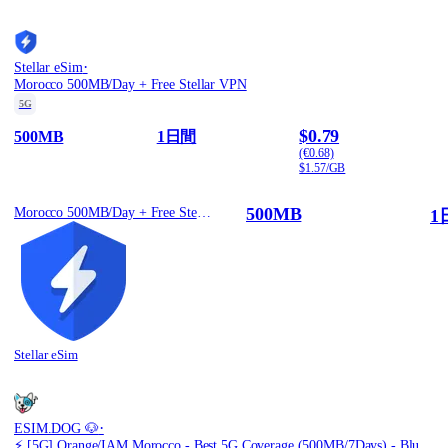
·
Stellar eSim
Morocco 500MB/Day + Free Stellar VPN
5G
$0.79
500MB
1日間
(€0.68)
$1.57/GB
500MB
Morocco 500MB/Day + Free Stellar VPN
1
Stellar eSim
·
ESIM.DOG 🐶
⚡️ [5G] Orange/IAM Morocco - Best 5G Coverage (500MB/7Days) - Blue route