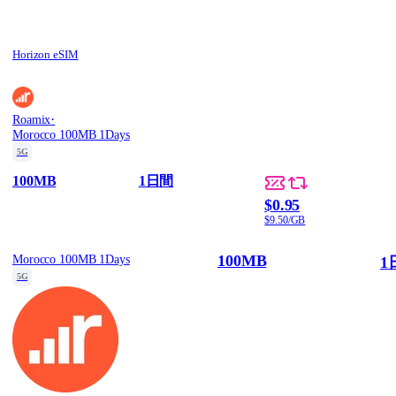
Horizon eSIM
·
Roamix
Morocco 100MB 1Days
5G
100MB
1日間
$0.95
$9.50/GB
100MB
Morocco 100MB 1Days
1
5G