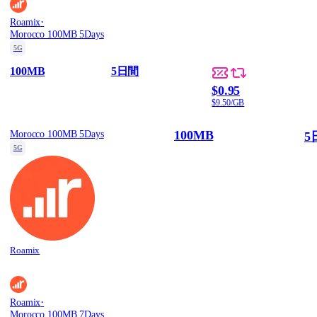
·
Roamix
Morocco 100MB 5Days
5G
100MB
5日間
$0.95
$9.50/GB
100MB
Morocco 100MB 5Days
5
5G
Roamix
·
Roamix
Morocco 100MB 7Days