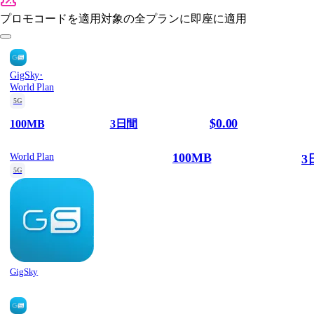
プロモコードを適用
対象の全プランに即座に適用
·
GigSky
World Plan
5G
$0.00
100MB
3日間
100MB
World Plan
3
5G
GigSky