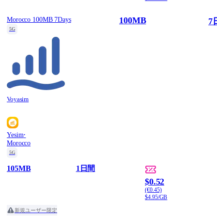
100MB
Morocco 100MB 7Days
7
5G
Voyasim
·
Yesim
Morocco
5G
105MB
1日間
$0.52
(€0.45)
$4.95/GB
新規ユーザー限定