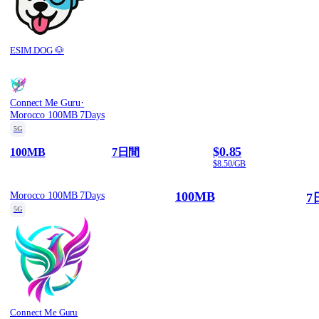
ESIM.DOG 🐶
·
Connect Me Guru
Morocco 100MB 7Days
5G
$0.85
100MB
7日間
$8.50/GB
100MB
Morocco 100MB 7Days
7
5G
Connect Me Guru