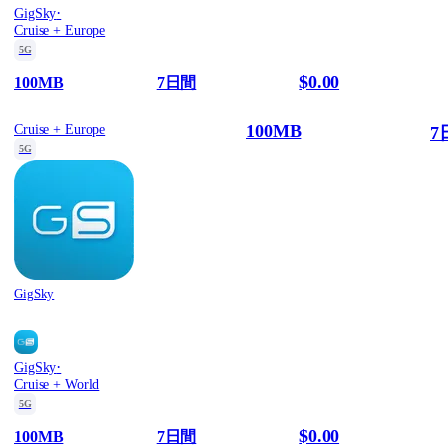
·
GigSky
Cruise + Europe
5G
$0.00
100MB
7日間
100MB
Cruise + Europe
7
5G
GigSky
·
GigSky
Cruise + World
5G
$0.00
100MB
7日間