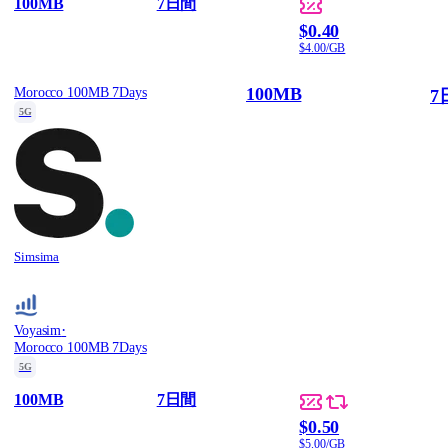
100MB
7日間
$0.40
$4.00/GB
100MB
Morocco 100MB 7Days
7
5G
Simsima
·
Voyasim
Morocco 100MB 7Days
5G
100MB
7日間
$0.50
$5.00/GB