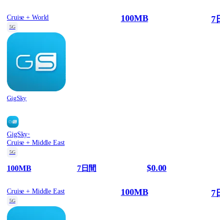
100MB
Cruise + World
7
5G
GigSky
·
GigSky
Cruise + Middle East
5G
$0.00
100MB
7日間
100MB
Cruise + Middle East
7
5G