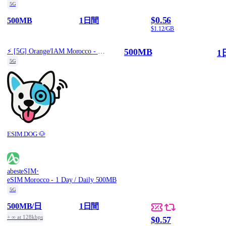
5G
$0.56
500MB
1日間
$1.12/GB
500MB
⚡️ [5G] Orange/IAM Morocco - Best 5G Coverage (500MB/1Days) - Blue route
1
5G
ESIM.DOG 🐶
·
abesteSIM
eSIM Morocco - 1 Day / Daily 500MB
5G
500MB
/日
1日間
+ ∞ at 128kbps
$0.57