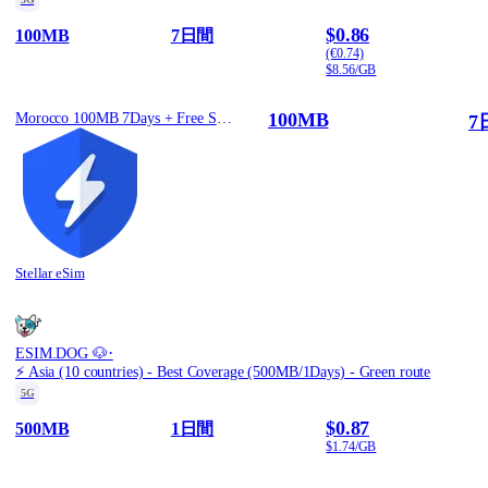
$0.86
100MB
7日間
(€0.74)
$8.56/GB
100MB
Morocco 100MB 7Days + Free Stellar VPN
7
Stellar eSim
·
ESIM.DOG 🐶
⚡️ Asia (10 countries) - Best Coverage (500MB/1Days) - Green route
5G
$0.87
500MB
1日間
$1.74/GB