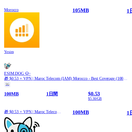
105MB
Morocco
1
Yesim
·
ESIM.DOG 🐶
🎁 $0.53 + VPN | Maroc Telecom (IAM) Morocco - Best Coverage (100MB/1Days) - Black route
5G
$0.53
100MB
1日間
$5.30/GB
100MB
🎁 $0.53 + VPN | Maroc Telecom (IAM) Morocco - Best Coverage (100MB/1Days) - Black route
1