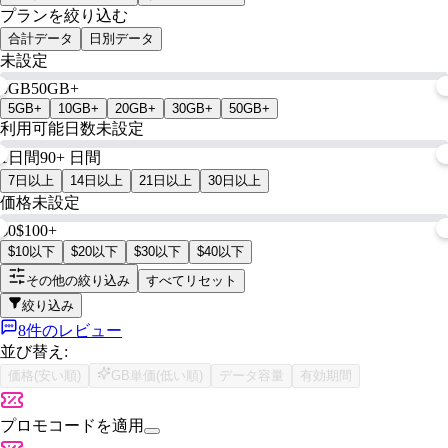
プランを絞り込む
合計データ
日別データ
未設定
0GB
50GB+
5GB+
10GB+
20GB+
30GB+
50GB+
利用可能日数
未設定
1日間
90+ 日間
7日以上
14日以上
21日以上
30日以上
価格
未設定
$0
$100+
$10以下
$20以下
$30以下
$40以下
その他の絞り込み
すべてリセット
絞り込み
8件のレビュー
並び替え:
価格(安い順)
GB単価(低い順)
データ容量
有効期間
プロモコードを適用