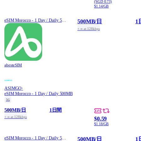
(SGD 0.73)
$1.14/GB
eSIM Morocco - 1 Day / Daily 500MB
500MB
/日
1
+ ∞ at 128kbps
abesteSIM
·
ASIMGO
eSIM Morocco - 1 Day / Daily 500MB
5G
500MB
/日
1日間
+ ∞ at 128kbps
$0.59
$1.18/GB
eSIM Morocco - 1 Day / Daily 500MB
500MB
/日
1