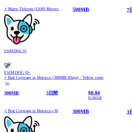
500MB
⚡️ Maroc Telecom (IAM) Morocco - Best Coverage (500MB/7Days) - Black route
7
ESIM.DOG 🐶
·
ESIM.DOG 🐶
⚡️ Best Coverage in Morocco (300MB/3Days) - Yellow route
5G
$0.84
300MB
3日間
$2.80/GB
300MB
⚡️ Best Coverage in Morocco (300MB/3Days) - Yellow route
3