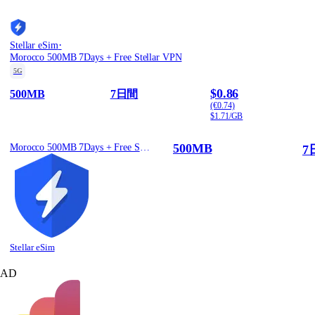
·
Stellar eSim
Morocco 500MB 7Days + Free Stellar VPN
5G
$0.86
500MB
7日間
(€0.74)
$1.71/GB
500MB
Morocco 500MB 7Days + Free Stellar VPN
7
Stellar eSim
AD