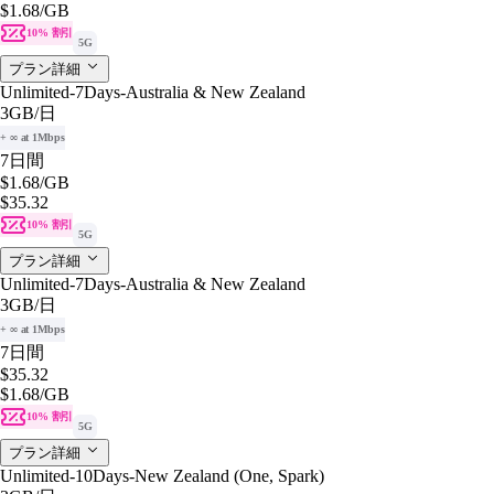
$1.68
/GB
10% 割引
5G
プラン詳細
Unlimited-7Days-Australia & New Zealand
3GB
/日
+ ∞ at 1Mbps
7日間
$1.68
/GB
$35.32
10% 割引
5G
プラン詳細
Unlimited-7Days-Australia & New Zealand
3GB
/日
+ ∞ at 1Mbps
7日間
$35.32
$1.68
/GB
10% 割引
5G
プラン詳細
Unlimited-10Days-New Zealand (One, Spark)