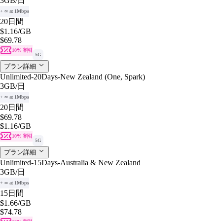
3GB
/日
+ ∞ at 1Mbps
20日間
$1.16
/GB
$69.78
10% 割引
5G
プラン詳細
Unlimited-20Days-New Zealand (One, Spark)
3GB
/日
+ ∞ at 1Mbps
20日間
$69.78
$1.16
/GB
10% 割引
5G
プラン詳細
Unlimited-15Days-Australia & New Zealand
3GB
/日
+ ∞ at 1Mbps
15日間
$1.66
/GB
$74.78