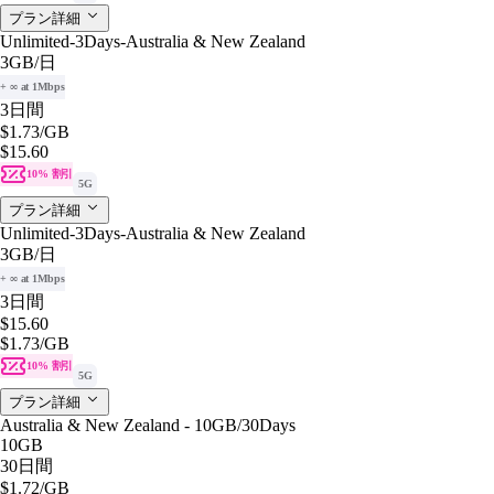
プラン詳細
Unlimited-3Days-Australia & New Zealand
3GB
/日
+ ∞ at 1Mbps
3日間
$1.73
/GB
$15.60
10% 割引
5G
プラン詳細
Unlimited-3Days-Australia & New Zealand
3GB
/日
+ ∞ at 1Mbps
3日間
$15.60
$1.73
/GB
10% 割引
5G
プラン詳細
Australia & New Zealand - 10GB/30Days
10GB
30日間
$1.72
/GB