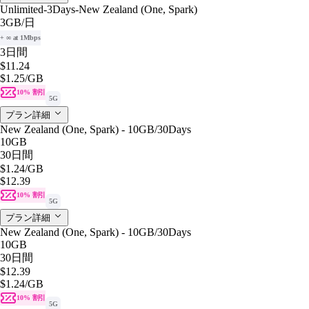
Unlimited-3Days-New Zealand (One, Spark)
3GB
/日
+ ∞ at 1Mbps
3日間
$11.24
$1.25
/GB
10% 割引
5G
プラン詳細
New Zealand (One, Spark) - 10GB/30Days
10GB
30日間
$1.24
/GB
$12.39
10% 割引
5G
プラン詳細
New Zealand (One, Spark) - 10GB/30Days
10GB
30日間
$12.39
$1.24
/GB
10% 割引
5G