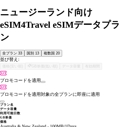
ニュージーランド向け
eSIM4Travel eSIMデータプラ
ン
全プラン
33
国別
13
複数国
20
並び替え:
価格(安い順)
GB単価(低い順)
データ容量
有効期間
プロモコードを適用
プロモコードを適用
対象の全プランに即座に適用
プラン名
データ容量
利用可能日数
GB単価
価格
Australia & New Zealand - 100MB/1Days