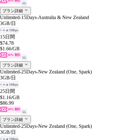
10% 割引
5G
プラン詳細
Unlimited-15Days-Australia & New Zealand
3GB
/日
+ ∞ at 1Mbps
15日間
$74.78
$1.66
/GB
10% 割引
5G
プラン詳細
Unlimited-25Days-New Zealand (One, Spark)
3GB
/日
+ ∞ at 1Mbps
25日間
$1.16
/GB
$86.99
10% 割引
5G
プラン詳細
Unlimited-25Days-New Zealand (One, Spark)
3GB
/日
+ ∞ at 1Mbps