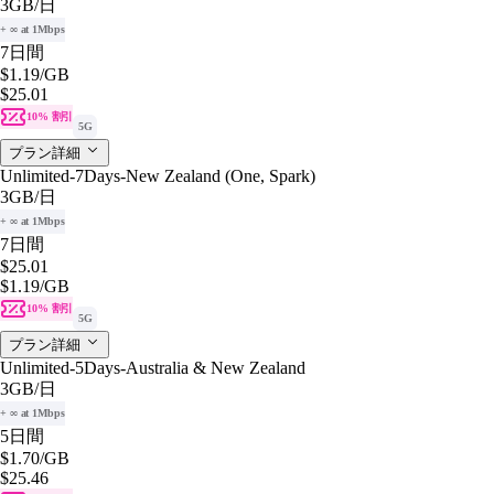
3GB
/日
+ ∞ at 1Mbps
7日間
$1.19
/GB
$25.01
10% 割引
5G
プラン詳細
Unlimited-7Days-New Zealand (One, Spark)
3GB
/日
+ ∞ at 1Mbps
7日間
$25.01
$1.19
/GB
10% 割引
5G
プラン詳細
Unlimited-5Days-Australia & New Zealand
3GB
/日
+ ∞ at 1Mbps
5日間
$1.70
/GB
$25.46