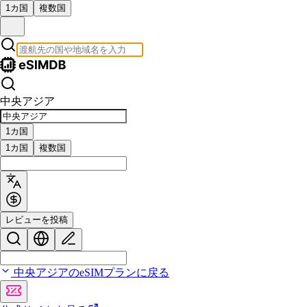
1カ国
複数国
中央アジア
1カ国
1カ国
複数国
レビューを投稿
中央アジアのeSIMプランに戻る