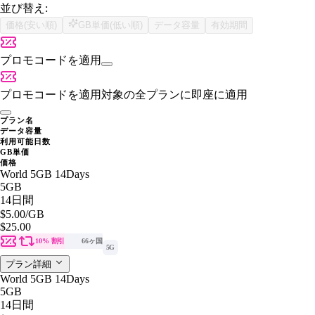
並び替え:
価格(安い順)
GB単価(低い順)
データ容量
有効期間
プロモコードを適用
プロモコードを適用
対象の全プランに即座に適用
プラン名
データ容量
利用可能日数
GB単価
価格
World 5GB 14Days
5GB
14日間
$5.00
/GB
$25.00
10% 割引
66ヶ国
5G
プラン詳細
World 5GB 14Days
5GB
14日間