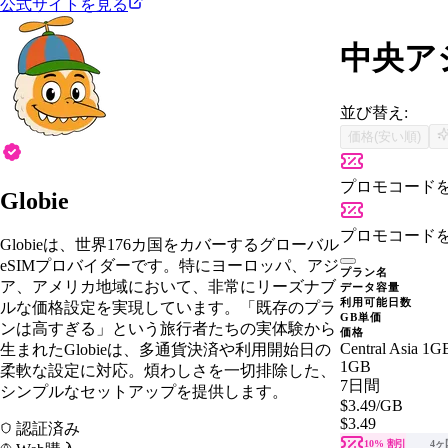
公式サイトを見る
中央アジ
並び替え:
価格(安い順)
プロモコード
Globie
プロモコード
Globieは、世界176カ国をカバーするグローバル
eSIMプロバイダーです。特にヨーロッパ、アジ
プラン名
ア、アメリカ地域において、非常にリーズナブ
データ容量
利用可能日数
ルな価格設定を実現しています。「既存のプラ
GB単価
ンは高すぎる」という旅行者たちの実体験から
価格
Central Asia 1GB
生まれたGlobieは、多通貨決済や利用開始日の
1GB
柔軟な設定に対応。煩わしさを一切排除した、
7日間
シンプルなセットアップを提供します。
$3.49
/GB
$3.49
認証済み
10% 割引
4ヶ