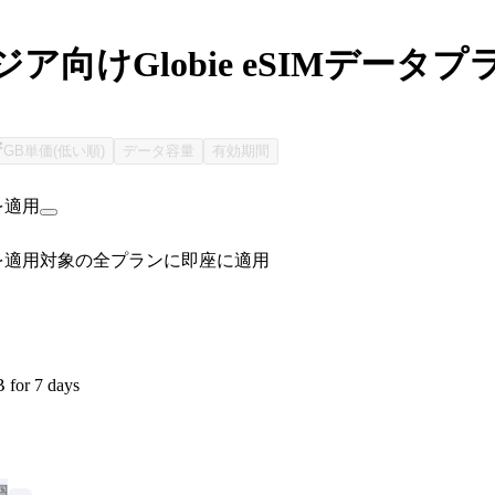
ア向けGlobie eSIMデータプ
GB単価(低い順)
データ容量
有効期間
を適用
を適用
対象の全プランに即座に適用
 for 7 days
国