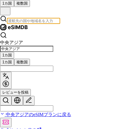
1カ国
複数国
中央アジア
1カ国
1カ国
複数国
レビューを投稿
中央アジアのeSIMプランに戻る