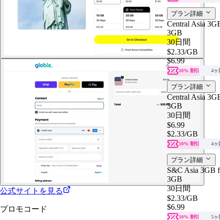
プラン詳細
Central Asia 3GB
3GB
30日間
$2.33
/GB
$6.99
10% 割引
4ヶ
プラン詳細
Central Asia 3GB
3GB
30日間
$6.99
$2.33
/GB
10% 割引
4ヶ
プラン詳細
S&C Asia 3GB f
3GB
30日間
公式サイトを見る
$2.33
/GB
$6.99
プロモコード
10% 割引
5ヶ