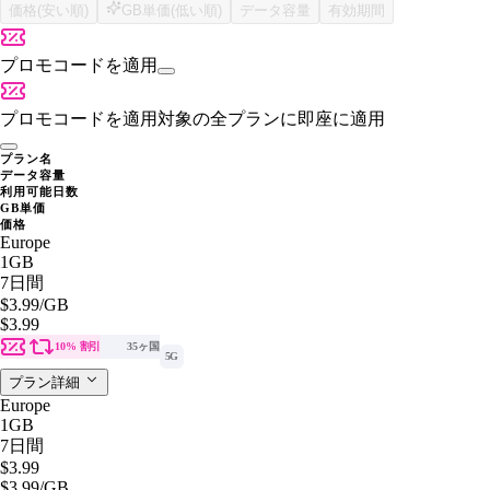
価格(安い順)
GB単価(低い順)
データ容量
有効期間
プロモコードを適用
プロモコードを適用
対象の全プランに即座に適用
プラン名
データ容量
利用可能日数
GB単価
価格
Europe
1GB
7日間
$3.99
/GB
$3.99
10% 割引
35ヶ国
5G
プラン詳細
Europe
1GB
7日間
$3.99
$3.99
/GB