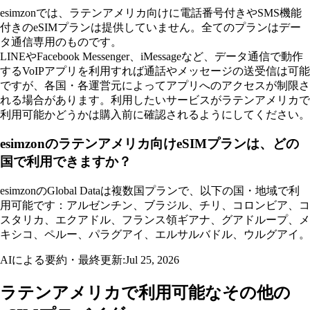
es​imzonでは、ラテンアメリカ向けに電話番号付きやSMS機能
付きのeSIMプランは提供していません。全てのプランはデー
タ通信専用のものです。
LINEやFacebook Messenger、iMessageなど、データ通信で動作
するVoIPアプリを利用すれば通話やメッセージの送受信は可能
ですが、各国・各運営元によってアプリへのアクセスが制限さ
れる場合があります。利用したいサービスがラテンアメリカで
利用可能かどうかは購入前に確認されるようにしてください。
esimzonのラテンアメリカ向けeSIMプランは、どの
国で利用できますか？
esimzonのGlobal Dataは複数国プランで、以下の国・地域で利
用可能です：アルゼンチン、ブラジル、チリ、コロンビア、コ
スタリカ、エクアドル、フランス領ギアナ、グアドループ、メ
キシコ、ペルー、パラグアイ、エルサルバドル、ウルグアイ。
AIによる要約・最終更新:
Jul 25, 2026
ラテンアメリカで利用可能なその他の