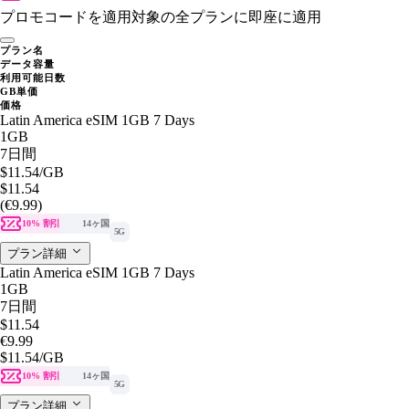
プロモコードを適用
対象の全プランに即座に適用
プラン名
データ容量
利用可能日数
GB単価
価格
Latin America eSIM 1GB 7 Days
1GB
7日間
$11.54
/GB
$11.54
(€9.99)
10% 割引
14ヶ国
5G
プラン詳細
Latin America eSIM 1GB 7 Days
1GB
7日間
$11.54
€9.99
$11.54
/GB
10% 割引
14ヶ国
5G
プラン詳細