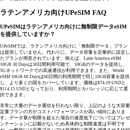
ラテンアメリカ向けUPeSIM FAQ
UPeSIMはラテンアメリカ向けに無制限データeSIM
を提供していますか？
UPeSIMでは、ラテンアメリカ向けに「無制限データ」プラン
は提供していません。代わりに、データ容量を定量的に設定し
たプランが用意されています。例えば、Latin America eSIM
10GB 30 Daysは30日間利用可能で、10GBのデータを提供し、
5Gネットワークでの高速通信が利用できます。また、World
eSIM 10GB 60 Daysは60日間の利用期間で同じ10GB容量を提供
し、より多くの国をカバーしています。価格は$74.19 USDと
$114.15 USDとなっており、利用期間とカバレッジに応じて選
択できます。
非常に大量のデータ通信を行わない限り、上記のような大容量
定量プランの方がコストパフォーマンスが高い傾向にありま
す。データ量が制限を超えた場合の速度低下についてはプレゼ
ンテーションに記載がないため具体的な制限速度は不明です
が、一般的には定量プランでは超過時に速度を減速させる仕組