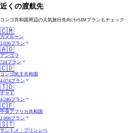
近くの渡航先
コンゴ共和国周辺の人気旅行先向けeSIMプランもチェック
🇨🇲
カメルーン
3,036プラン
🇦🇴
アンゴラ
724プラン
🇨🇩
コンゴ民主共和国
4,074プラン
🇹🇩
チャド
4,246プラン
🇨🇫
中央アフリカ共和国
2,066プラン
🇸🇹
サントメ・プリンシペ