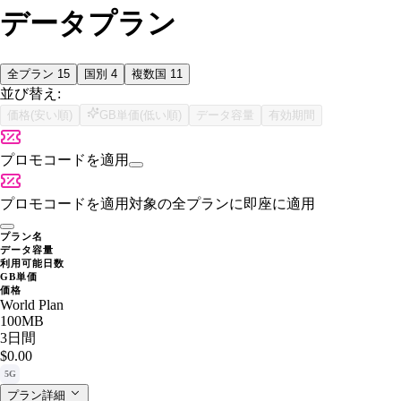
データプラン
全プラン
15
国別
4
複数国
11
並び替え:
価格(安い順)
GB単価(低い順)
データ容量
有効期間
プロモコードを適用
プロモコードを適用
対象の全プランに即座に適用
プラン名
データ容量
利用可能日数
GB単価
価格
World Plan
100MB
3日間
$0.00
5G
プラン詳細