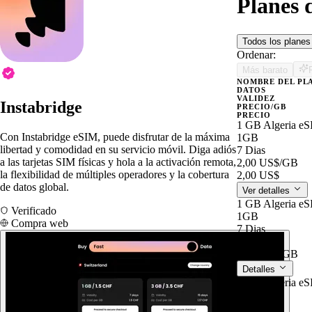
Planes 
Todos los plane
Ordenar:
Más barato
NOMBRE DEL PL
DATOS
VALIDEZ
Instabridge
PRECIO/GB
PRECIO
1 GB Algeria eS
Con Instabridge eSIM, puede disfrutar de la máxima
1GB
libertad y comodidad en su servicio móvil. Diga adiós
7 Dias
a las tarjetas SIM físicas y hola a la activación remota,
2,00 US$
/GB
la flexibilidad de múltiples operadores y la cobertura
2,00 US$
de datos global.
Ver detalles
1 GB Algeria eS
Verificado
1GB
Compra web
7 Dias
2,00 US$
2,00 US$
/GB
Detalles
3 GB Algeria eS
3GB
15 Dias