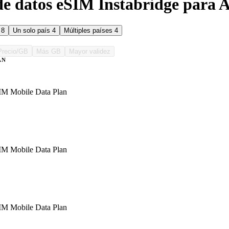
de datos eSIM Instabridge para A
s
8
Un solo país
4
Múltiples países
4
Precio/GB
Más GB
Mayor validez
AN
IM Mobile Data Plan
IM Mobile Data Plan
IM Mobile Data Plan