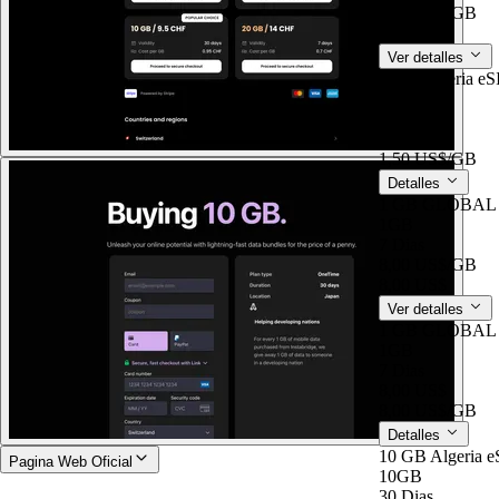
1,50 US$
/GB
4,50 US$
Ver detalles
3 GB Algeria eS
3GB
15 Dias
4,50 US$
1,50 US$
/GB
Detalles
1 GB GLOBAL e
1GB
7 Dias
8,00 US$
/GB
8,00 US$
Ver detalles
1 GB GLOBAL e
1GB
7 Dias
8,00 US$
8,00 US$
/GB
Detalles
10 GB Algeria e
Pagina Web Oficial
10GB
30 Dias