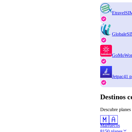
EtravelSI
GlobaleS
GoMoWor
Jetpac
41 p
Destinos c
Descubre planes 
🇲🇦
Marruecos
8150 planes