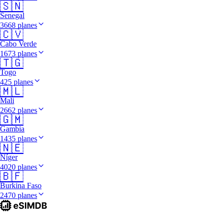
🇸🇳
Senegal
3668 planes
🇨🇻
Cabo Verde
1673 planes
🇹🇬
Togo
425 planes
🇲🇱
Mali
2662 planes
🇬🇲
Gambia
1435 planes
🇳🇪
Níger
4020 planes
🇧🇫
Burkina Faso
2470 planes