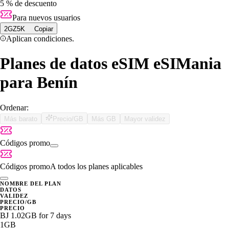
5 % de descuento
Para nuevos usuarios
2GZ5K
Copiar
Aplican condiciones.
Planes de datos eSIM eSIMania
para Benín
Ordenar:
Más barato
Precio/GB
Más GB
Mayor validez
Códigos promo
Códigos promo
A todos los planes aplicables
NOMBRE DEL PLAN
DATOS
VALIDEZ
PRECIO/GB
PRECIO
BJ 1.02GB for 7 days
1GB