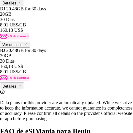
Detalles
BJ 20.48GB for 30 days
20GB
30 Dias
8,01 US$
/GB
160,13 US$
5 % de descuento
Ver detalles
BJ 20.48GB for 30 days
20GB
30 Dias
160,13 US$
8,01 US$
/GB
5 % de descuento
Detalles
Data plans for this provider are automatically updated. While we strive
to keep the information accurate, we cannot guarantee its completeness
or accuracy. Please confirm all details on the provider's official website
or app before purchasing.
FAQ de eSIMania para Benín