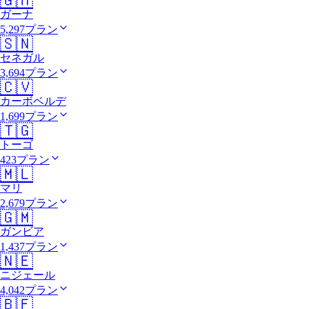
🇬🇭
ガーナ
5,297プラン
🇸🇳
セネガル
3,694プラン
🇨🇻
カーボベルデ
1,699プラン
🇹🇬
トーゴ
423プラン
🇲🇱
マリ
2,679プラン
🇬🇲
ガンビア
1,437プラン
🇳🇪
ニジェール
4,042プラン
🇧🇫