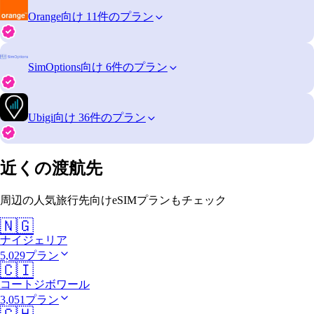
Orange
向け 11件のプラン
SimOptions
向け 6件のプラン
Ubigi
向け 36件のプラン
近くの渡航先
周辺の人気旅行先向けeSIMプランもチェック
🇳🇬
ナイジェリア
5,029プラン
🇨🇮
コートジボワール
3,051プラン