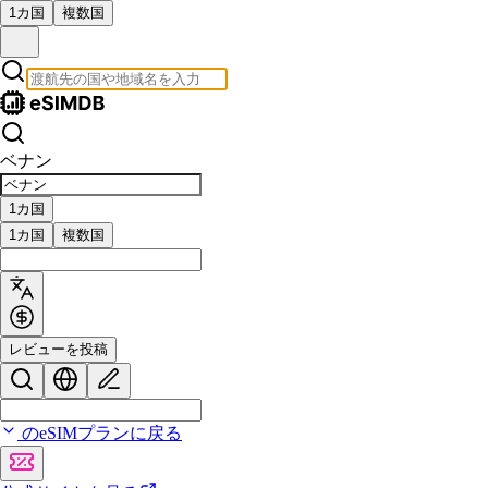
1カ国
複数国
ベナン
1カ国
1カ国
複数国
レビューを投稿
のeSIMプランに戻る