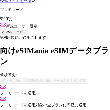
公式サイトを見る
プロモコード
5% 割引
新規ユーザー限定
2GZ5K
コピー
利用規約が適用されます。
向けeSIMania eSIMデータプラ
ン
並び替え:
価格(安い順)
GB単価(低い順)
データ容量
有効期間
プロモコードを適用
プロモコードを適用
対象の全プランに即座に適用