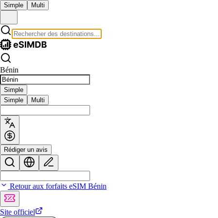
Simple
Multi
Bénin
Simple
Simple
Multi
Rédiger un avis
Retour aux forfaits eSIM Bénin
Site officiel