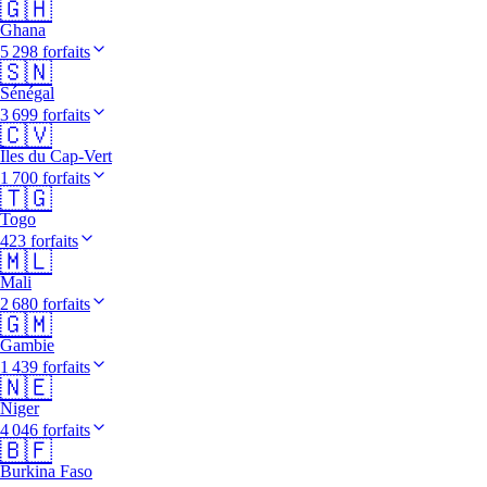
🇬🇭
Ghana
5 298 forfaits
🇸🇳
Sénégal
3 699 forfaits
🇨🇻
Îles du Cap-Vert
1 700 forfaits
🇹🇬
Togo
423 forfaits
🇲🇱
Mali
2 680 forfaits
🇬🇲
Gambie
1 439 forfaits
🇳🇪
Niger
4 046 forfaits
🇧🇫
Burkina Faso