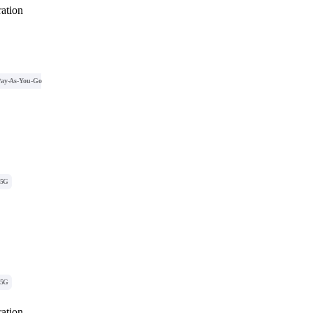
ation
ay-As-You-Go
5G
5G
ation