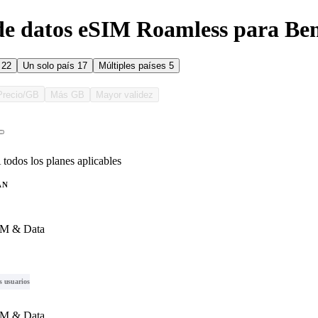
de datos eSIM Roamless para Be
s
22
Un solo país
17
Múltiples países
5
Precio/GB
Más GB
Mayor validez
 todos los planes aplicables
AN
IM & Data
s usuarios
IM & Data