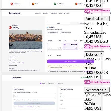
10,45 US$
/GB
10,45 US$
20 % de descuento
P
Ver detalles
Benin - No Expir
1GB
Sin caducidad
10,45 US$
10,45 US$
/GB
20 % de descuento
P
Detalles
Africa - 30 Days
1GB
30 Dias
14,95 US$
/GB
14,95 US$
20 % de descuento
Ver detalles
Africa - 30 Days
1GB
30 Dias
14,95 US$