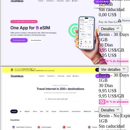
125MB
Sin caducidad
0,00 US$
Nuevo
Pay-As-You-Go
Detalles
Benin - 30 Days
1GB
30 Dias
9,95 US$
/GB
9,95 US$
20 % de descuento
Ver detalles
Benin - 30 Days
1GB
30 Dias
9,95 US$
9,95 US$
/GB
20 % de descuento
Detalles
Benin - No Expir
1GB
Sin caducidad