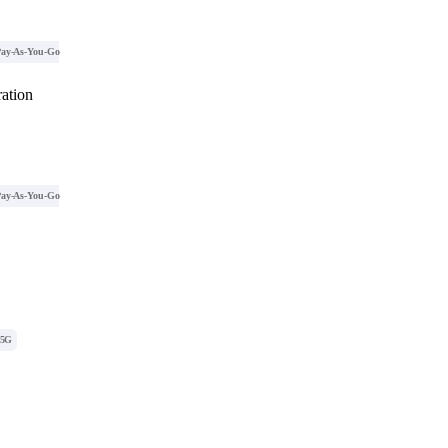
ay-As-You-Go
ation
ay-As-You-Go
5G