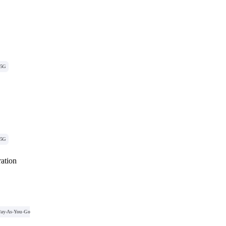
5G
5G
ation
ay-As-You-Go