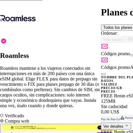
Planes 
Todos los plane
Ordenar:
Más barato
Códigos promo
Roamless
Códigos promo
A
Roamless mantiene a los viajeros conectados sin
interrupciones en más de 200 países con una única
NOMBRE DEL PL
eSIM global. Elige FLEX para datos de prepago sin
DATOS
vencimiento o FIX para planes prepago de 30 días (o
VALIDEZ
PRECIO/GB
combínalos como prefieras). Sin cambios de SIM, sin
PRECIO
cargos ocultos, sin complicaciones: solo internet
FREE Benin eS
simple y económico dondequiera que vayas. Instala
125MB
una vez, úsalo cuando y donde quieras.
Sin caducidad
0,00 US$
Verificado
Nuevo
Pay-As-You-Go
Compra web
Ver detalles
FREE Benin eS