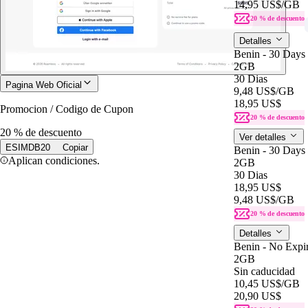
14,95 US$
/GB
20 % de descuento
Detalles
Benin - 30 Days
2GB
30 Dias
Pagina Web Oficial
9,48 US$
/GB
18,95 US$
Promocion / Codigo de Cupon
20 % de descuento
20 % de descuento
Ver detalles
ESIMDB20
Copiar
Benin - 30 Days
Aplican condiciones.
2GB
30 Dias
18,95 US$
9,48 US$
/GB
20 % de descuento
Detalles
Benin - No Expir
2GB
Sin caducidad
10,45 US$
/GB
20,90 US$