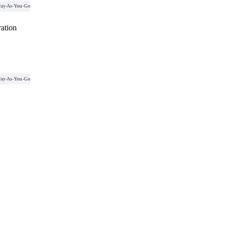
ay-As-You-Go
ation
ay-As-You-Go