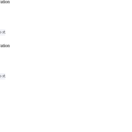
ation
ト式
ation
ト式