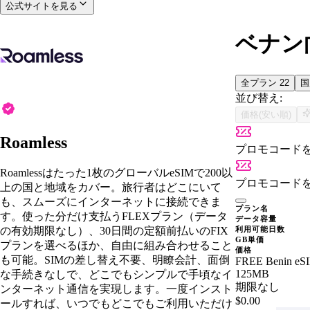
公式サイトを見る
ベナン向
全プラン
22
並び替え:
価格(安い順)
Roamless
プロモコード
Roamlessはたった1枚のグローバルeSIMで200以
プロモコード
上の国と地域をカバー。旅行者はどこにいて
も、スムーズにインターネットに接続できま
プラン名
す。使った分だけ支払うFLEXプラン（データ
データ容量
の有効期限なし）、30日間の定額前払いのFIX
利用可能日数
GB単価
プランを選べるほか、自由に組み合わせること
価格
も可能。SIMの差し替え不要、明瞭会計、面倒
FREE Benin eS
125MB
な手続きなしで、どこでもシンプルで手頃なイ
期限なし
ンターネット通信を実現します。一度インスト
$0.00
ールすれば、いつでもどこでもご利用いただけ