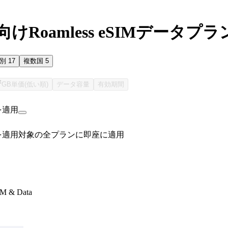
けRoamless eSIMデータプラ
国別
17
複数国
5
GB単価(低い順)
データ容量
有効期間
を適用
を適用
対象の全プランに即座に適用
IM & Data