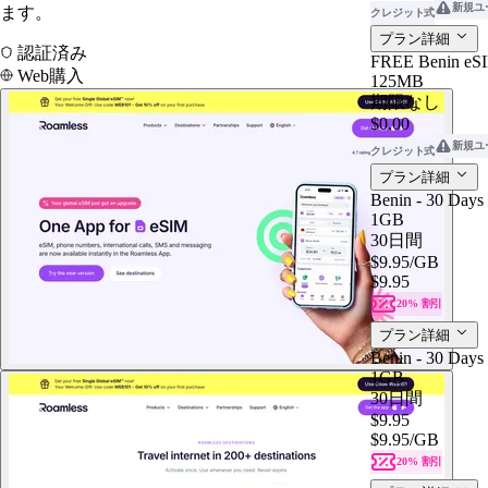
新規ユ
ます。
クレジット式
プラン詳細
認証済み
FREE Benin eS
Web購入
125MB
期限なし
$0.00
新規ユ
クレジット式
プラン詳細
Benin - 30 Days
1GB
30日間
$9.95
/GB
$9.95
20% 割引
プラン詳細
Benin - 30 Days
1GB
30日間
$9.95
$9.95
/GB
20% 割引