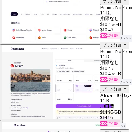
プラン詳細
Benin - No Expir
1GB
期限なし
$10.45
/GB
$10.45
20% 割引
クレジッ
プラン詳細
Benin - No Expir
1GB
期限なし
$10.45
$10.45
/GB
20% 割引
クレジッ
プラン詳細
Africa - 30 Days
1GB
30日間
$14.95
/GB
$14.95
20% 割引
5G