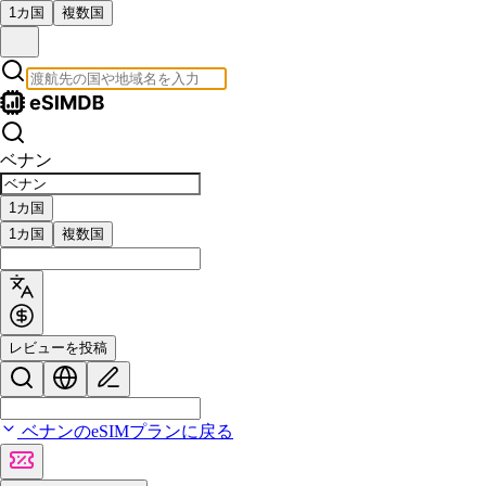
1カ国
複数国
ベナン
1カ国
1カ国
複数国
レビューを投稿
ベナンのeSIMプランに戻る