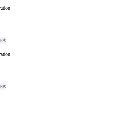
ation
ト式
ation
ト式