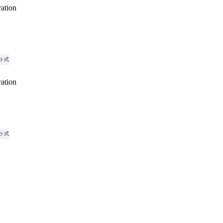
ation
ト式
ation
ト式