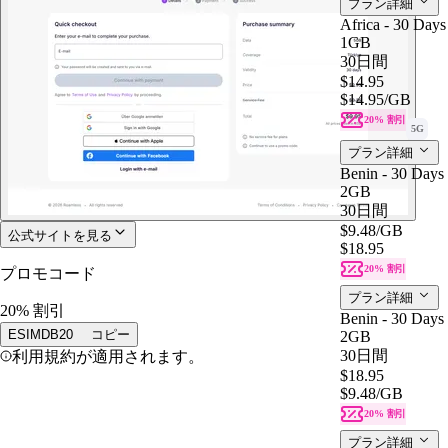
プラン詳細
Africa - 30 Days
1GB
30日間
$14.95
$14.95
/GB
20% 割引
5G
プラン詳細
Benin - 30 Days
2GB
30日間
$9.48
/GB
公式サイトを見る
$18.95
20% 割引
プロモコード
プラン詳細
20% 割引
Benin - 30 Days
ESIMDB20
コピー
2GB
30日間
利用規約が適用されます。
$18.95
$9.48
/GB
20% 割引
プラン詳細