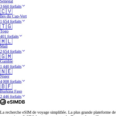
Sénégal
3 660 forfaits
🇨🇻
Îles du Cap-Vert
1 654 forfaits
🇹🇬
Togo
401 forfaits
🇲🇱
Mali
2 654 forfaits
🇬🇲
Gambie
1 440 forfaits
🇳🇪
Niger
4 008 forfaits
🇧🇫
Burkina Faso
2 446 forfaits
La recherche eSIM de voyage simplifiée. La plus grande plateforme de