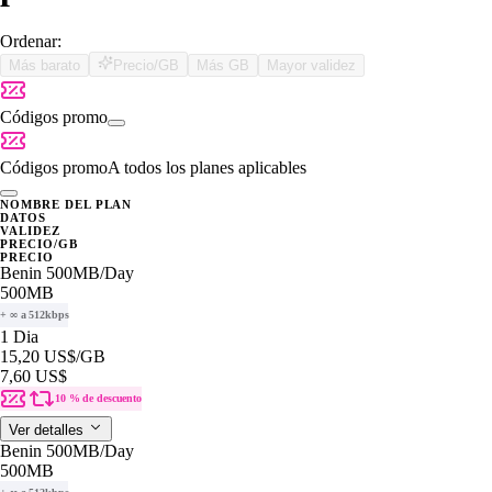
Ordenar:
Más barato
Precio/GB
Más GB
Mayor validez
Códigos promo
Códigos promo
A todos los planes aplicables
NOMBRE DEL PLAN
DATOS
VALIDEZ
PRECIO/GB
PRECIO
Benin 500MB/Day
500MB
+ ∞ a 512kbps
1 Dia
15,20 US$
/GB
7,60 US$
10 % de descuento
Ver detalles
Benin 500MB/Day
500MB