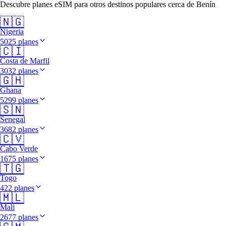
Descubre planes eSIM para otros destinos populares cerca de Benín
🇳🇬
Nigeria
5025 planes
🇨🇮
Costa de Marfil
3032 planes
🇬🇭
Ghana
5299 planes
🇸🇳
Senegal
3682 planes
🇨🇻
Cabo Verde
1675 planes
🇹🇬
Togo
422 planes
🇲🇱
Mali
2677 planes