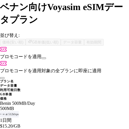
ベナン向けVoyasim eSIMデー
タプラン
並び替え:
価格(安い順)
GB単価(低い順)
データ容量
有効期間
プロモコードを適用
プロモコードを適用
対象の全プランに即座に適用
プラン名
データ容量
利用可能日数
GB単価
価格
Benin 500MB/Day
500MB
+ ∞ at 512kbps
1日間
$15.20
/GB