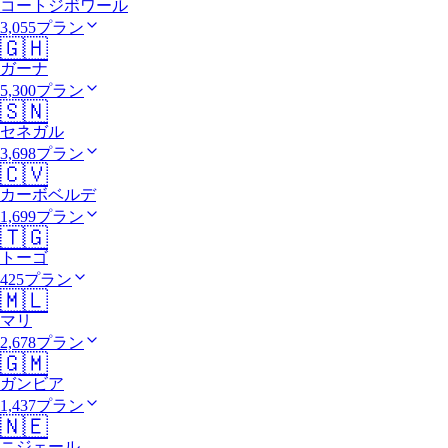
コートジボワール
3,055プラン
🇬🇭
ガーナ
5,300プラン
🇸🇳
セネガル
3,698プラン
🇨🇻
カーボベルデ
1,699プラン
🇹🇬
トーゴ
425プラン
🇲🇱
マリ
2,678プラン
🇬🇲
ガンビア
1,437プラン
🇳🇪
ニジェール