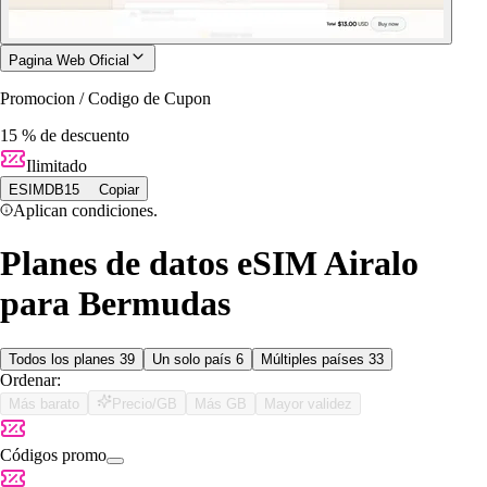
Pagina Web Oficial
Promocion / Codigo de Cupon
15 % de descuento
Ilimitado
ESIMDB15
Copiar
Aplican condiciones.
Planes de datos eSIM Airalo
para Bermudas
Todos los planes
39
Un solo país
6
Múltiples países
33
Ordenar:
Más barato
Precio/GB
Más GB
Mayor validez
Códigos promo