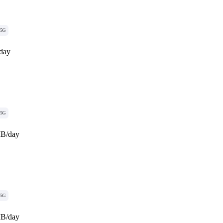
5G
day
5G
MB/day
5G
MB/day