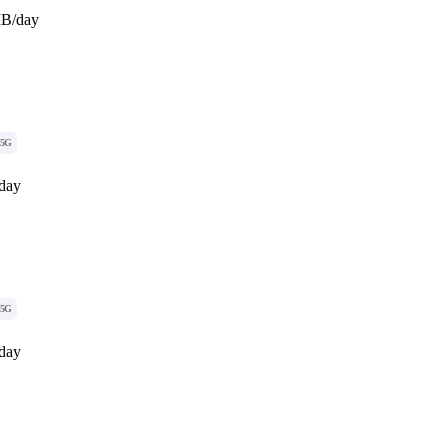
MB/day
5G
day
5G
day