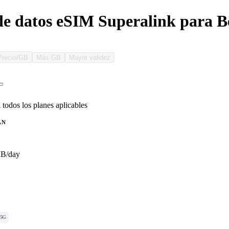
de datos eSIM Superalink para 
Precio/GB
Más GB
Mayor validez
 todos los planes aplicables
AN
MB/day
5G