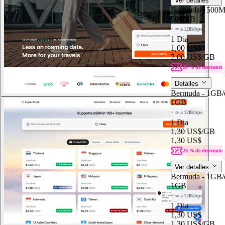
Ver detalles
Bermuda - 500
500MB
+ ∞ a 128kbps
1 Dia
1,00 US$
2,00 US$
/GB
20 % de descuento
Detalles
Bermuda - 1GB/
1GB
+ ∞ a 128kbps
1 Dia
1,30 US$
/GB
1,30 US$
20 % de descuento
Ver detalles
Bermuda - 1GB/
1GB
+ ∞ a 128kbps
1 Dia
1,30 US$
1,30 US$
/GB