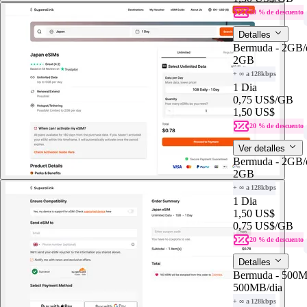
20 % de descuento
Detalles
Bermuda - 2GB/
2GB
+ ∞ a 128kbps
1 Dia
0,75 US$
/GB
1,50 US$
20 % de descuento
Ver detalles
Bermuda - 2GB/
2GB
+ ∞ a 128kbps
1 Dia
1,50 US$
0,75 US$
/GB
20 % de descuento
Detalles
Bermuda - 500
500MB
/dia
+ ∞ a 128kbps