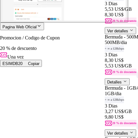
3 Dias
5,53 US$
/GB
8,30 US$
20 % de descuento
Pagina Web Oficial
Ver detalles
Bermuda - 500
Promocion / Codigo de Cupon
500MB
/dia
20 % de descuento
+ ∞ a 128kbps
3 Dias
Una vez
8,30 US$
ESIMDB20
Copiar
5,53 US$
/GB
20 % de descuento
Detalles
Bermuda - 1GB/
1GB
/dia
+ ∞ a 128kbps
3 Dias
3,27 US$
/GB
9,80 US$
20 % de descuento
Ver detalles