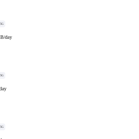
5G
MB/day
5G
day
5G