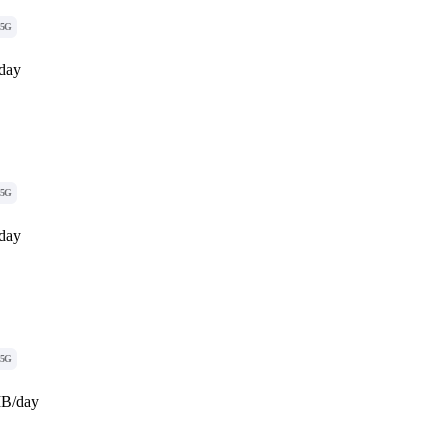
5G
day
5G
day
5G
MB/day