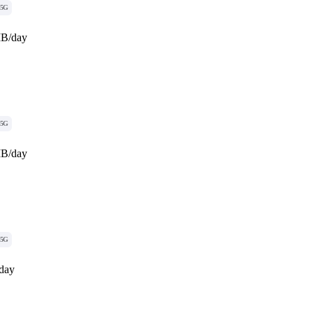
5G
MB/day
5G
MB/day
5G
day