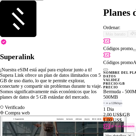
Planes 
Ordenar:
Más barato
Códigos promo
Superalink
Códigos promo
A
¡Nuestra eSIM está aquí para explorar junto a ti!
NOMBRE DEL PL
Supera Link ofrece un plan de datos ilimitados con 5
DATOS
GB de uso diario, lo que te permite explorar,
VALIDEZ
PRECIO/GB
conectarte y compartir sin problemas durante tu viaje.
PRECIO
Somos significativamente más económicos que los
Bermuda - 500
planes de datos de 5 GB estándar del mercado.
500MB
+ ∞ a 128kbps
Verificado
1 Dia
Compra web
2,00 US$
/GB
1,00 US$
20 % de descuento