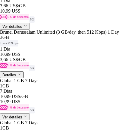
1 Dia
3,66 US$
/GB
10,99 US$
5 % de descuento
5G
Ver detalles
Brunei Darussalam Unlimited (3 GB/day, then 512 Kbps) 1 Day
3GB
+ ∞ a 512kbps
1 Dia
10,99 US$
3,66 US$
/GB
5 % de descuento
5G
Detalles
Global 1 GB 7 Days
1GB
7 Dias
10,99 US$
/GB
10,99 US$
5 % de descuento
5G
Ver detalles
Global 1 GB 7 Days
1GB