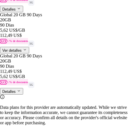
5G
Detalles
Global 20 GB 90 Days
20GB
90 Dias
5,62 US$
/GB
112,49 US$
5 % de descuento
5G
Ver detalles
Global 20 GB 90 Days
20GB
90 Dias
112,49 US$
5,62 US$
/GB
5 % de descuento
5G
Detalles
Data plans for this provider are automatically updated. While we strive
to keep the information accurate, we cannot guarantee its completeness
or accuracy. Please confirm all details on the provider's official website
or app before purchasing.