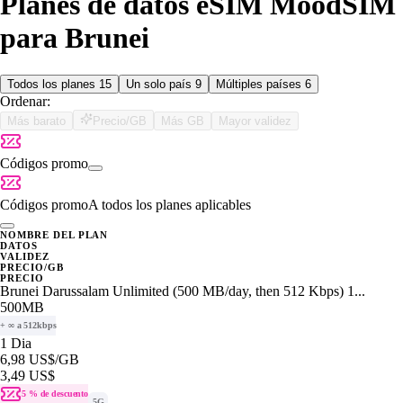
Planes de datos eSIM MoodSIM
para Brunei
Todos los planes
15
Un solo país
9
Múltiples países
6
Ordenar:
Más barato
Precio/GB
Más GB
Mayor validez
Códigos promo
Códigos promo
A todos los planes aplicables
NOMBRE DEL PLAN
DATOS
VALIDEZ
PRECIO/GB
PRECIO
Brunei Darussalam Unlimited (500 MB/day, then 512 Kbps) 1...
500MB
+ ∞ a 512kbps
1 Dia
6,98 US$
/GB
3,49 US$
5 % de descuento
5G