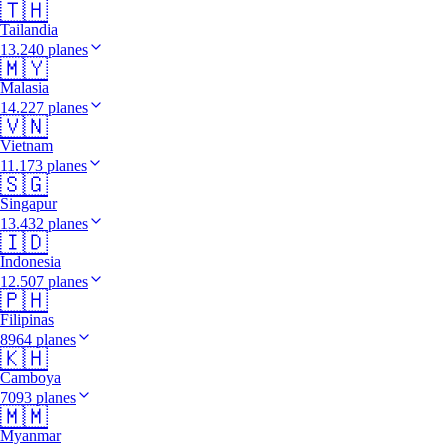
🇹🇭
Tailandia
13.240 planes
🇲🇾
Malasia
14.227 planes
🇻🇳
Vietnam
11.173 planes
🇸🇬
Singapur
13.432 planes
🇮🇩
Indonesia
12.507 planes
🇵🇭
Filipinas
8964 planes
🇰🇭
Camboya
7093 planes
🇲🇲
Myanmar