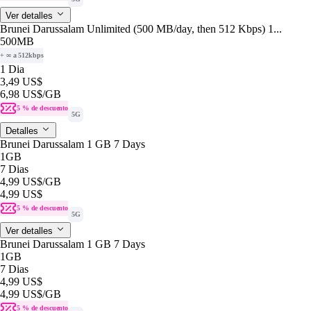
Ver detalles
Brunei Darussalam Unlimited (500 MB/day, then 512 Kbps) 1...
500MB
+ ∞ a 512kbps
1 Dia
3,49 US$
6,98 US$
/GB
5 % de descuento
5G
Detalles
Brunei Darussalam 1 GB 7 Days
1GB
7 Dias
4,99 US$
/GB
4,99 US$
5 % de descuento
5G
Ver detalles
Brunei Darussalam 1 GB 7 Days
1GB
7 Dias
4,99 US$
4,99 US$
/GB
5 % de descuento