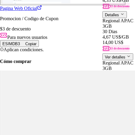
4,33 US$
/GB
$3 de descuento
Pagina Web Oficial
Detalles
Promocion / Codigo de Cupon
Regional APAC 
3GB
$3 de descuento
30 Dias
4,67 US$
/GB
Para nuevos usuarios
14,00 US$
ESIMDB3
Copiar
$3 de descuento
Aplican condiciones.
Ver detalles
Cómo comprar
Regional APAC 
3GB
30 Dias
14,00 US$
4,67 US$
/GB
$3 de descuento
Detalles
Brunei_5GB_3
5GB
30 Dias
3,60 US$
/GB
18,00 US$
$3 de descuento