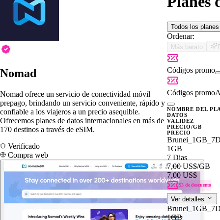
Planes 
Todos los plane
Ordenar:
Más barato
Códigos promo
Nomad
Códigos promo
A
Nomad ofrece un servicio de conectividad móvil
prepago, brindando un servicio conveniente, rápido y
NOMBRE DEL PL
confiable a los viajeros a un precio asequible.
DATOS
Ofrecemos planes de datos internacionales en más de
VALIDEZ
PRECIO/GB
170 destinos a través de eSIM.
PRECIO
Brunei_1GB_7
Verificado
1GB
Compra web
7 Dias
7,00 US$
/GB
7,00 US$
$3 de descuento
Ver detalles
Brunei_1GB_7
1GB