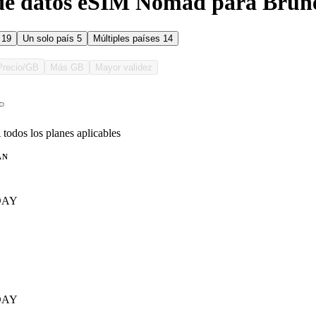
de datos eSIM Nomad para Brun
s
19
Un solo país
5
Múltiples países
14
Precio/GB
Más GB
Mayor validez
 todos los planes aplicables
AN
DAY
DAY