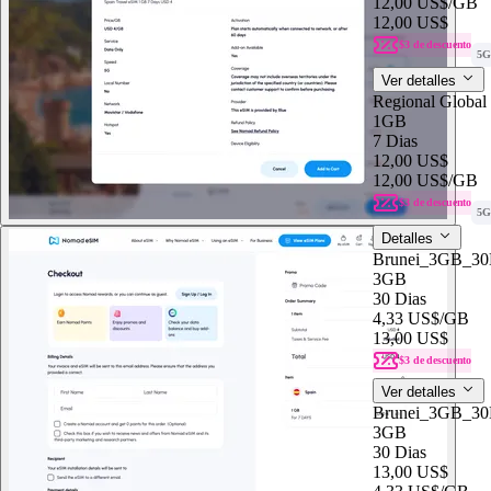
12,00 US$
/GB
12,00 US$
$3 de descuento
5G
Ver detalles
Regional Global
1GB
7 Dias
12,00 US$
12,00 US$
/GB
$3 de descuento
5G
Detalles
Brunei_3GB_3
3GB
30 Dias
4,33 US$
/GB
13,00 US$
$3 de descuento
Ver detalles
Brunei_3GB_3
3GB
30 Dias
13,00 US$