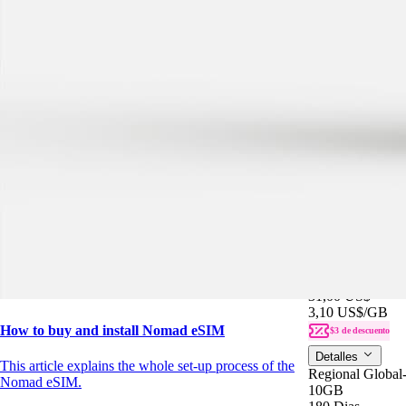
10GB
30 Dias
29,00 US$
2,90 US$
/GB
$3 de descuento
Detalles
Regional APAC 
10GB
30 Dias
3,10 US$
/GB
31,00 US$
$3 de descuento
Ver detalles
Regional APAC 
10GB
30 Dias
31,00 US$
3,10 US$
/GB
How to buy and install Nomad eSIM
$3 de descuento
Detalles
This article explains the whole set-up process of the
Regional Global
Nomad eSIM.
10GB