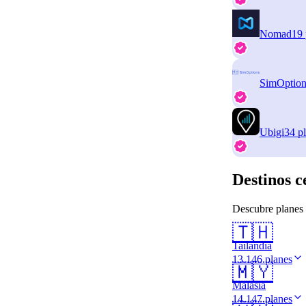
Nomad
19 
SimOption
Ubigi
34 p
Destinos c
Descubre planes 
🇹🇭
Tailandia
13.146 planes
🇲🇾
Malasia
14.147 planes