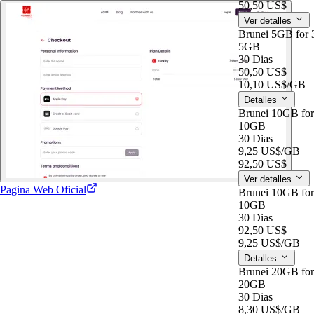
50,50 US$
Ver detalles
Brunei 5GB for 
5GB
30 Dias
50,50 US$
10,10 US$
/GB
Detalles
Brunei 10GB for
10GB
30 Dias
9,25 US$
/GB
92,50 US$
Ver detalles
Pagina Web Oficial
Brunei 10GB for
10GB
30 Dias
92,50 US$
9,25 US$
/GB
Detalles
Brunei 20GB for
20GB
30 Dias
8,30 US$
/GB