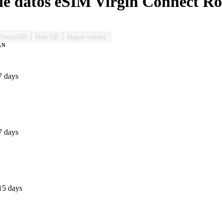
de datos eSIM Virgin Connect R
Precio/GB
Más GB
Mayor validez
AN
7 days
7 days
15 days