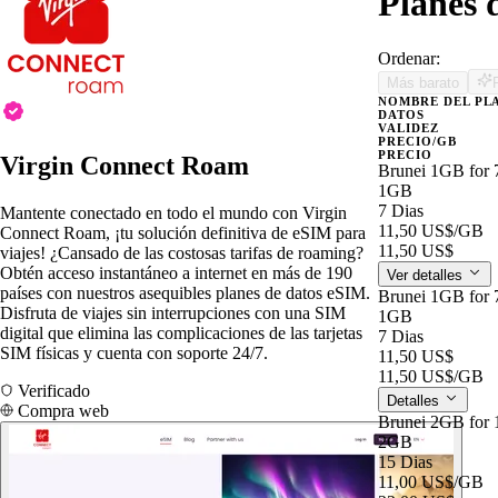
Planes 
Ordenar:
Más barato
NOMBRE DEL PL
DATOS
VALIDEZ
PRECIO/GB
PRECIO
Virgin Connect Roam
Brunei 1GB for 
1GB
7 Dias
Mantente conectado en todo el mundo con Virgin
11,50 US$
/GB
Connect Roam, ¡tu solución definitiva de eSIM para
11,50 US$
viajes! ¿Cansado de las costosas tarifas de roaming?
Obtén acceso instantáneo a internet en más de 190
Ver detalles
países con nuestros asequibles planes de datos eSIM.
Brunei 1GB for 
Disfruta de viajes sin interrupciones con una SIM
1GB
digital que elimina las complicaciones de las tarjetas
7 Dias
SIM físicas y cuenta con soporte 24/7.
11,50 US$
11,50 US$
/GB
Verificado
Detalles
Compra web
Brunei 2GB for 
2GB
15 Dias
11,00 US$
/GB