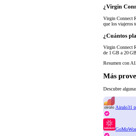
¿Virgin Conn
Virgin Connect R
que los viajeros
¿Cuántos pla
Virgin Connect R
de 1 GB a 20 GB. 
Resumen con AI.
Más prove
Descubre algunas
Airalo
31 p
GoMoWor