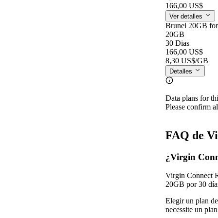
166,00 US$
Ver detalles
Brunei 20GB for
20GB
30 Dias
166,00 US$
8,30 US$
/GB
Detalles
Data plans for th
Please confirm al
FAQ de Vi
¿Virgin Conn
Virgin Connect R
20GB por 30 días
Elegir un plan d
necessite un pla