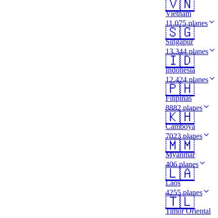
🇻🇳
Vietnam
11.075 planes
🇸🇬
Singapur
13.344 planes
🇮🇩
Indonesia
12.424 planes
🇵🇭
Filipinas
8882 planes
🇰🇭
Camboya
7023 planes
🇲🇲
Myanmar
406 planes
🇱🇦
Laos
4255 planes
🇹🇱
Timor Oriental